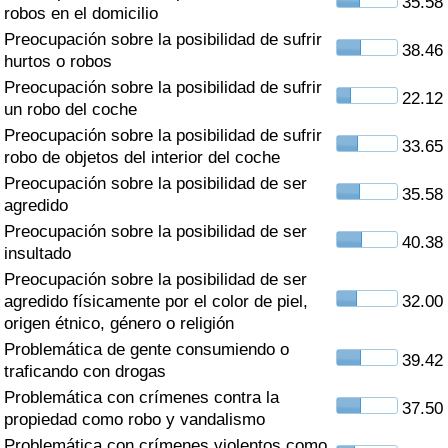
35.58
Índice de criminalidad por país
robos en el domicilio
Preocupación sobre la posibilidad de sufrir
38.46
Sanidad
hurtos o robos
Preocupación sobre la posibilidad de sufrir
22.12
un robo del coche
Índice de Sanidad (Actual)
Preocupación sobre la posibilidad de sufrir
33.65
robo de objetos del interior del coche
Índice de Sanidad
Preocupación sobre la posibilidad de ser
35.58
agredido
Índice de Sanidad por País
Preocupación sobre la posibilidad de ser
40.38
insultado
Contaminación
Preocupación sobre la posibilidad de ser
agredido físicamente por el color de piel,
32.00
Índice de Contaminación (Actual)
origen étnico, género o religión
Problemática de gente consumiendo o
39.42
Índice de contaminación
traficando con drogas
Problemática con crímenes contra la
37.50
Índice de Contaminación por País
propiedad como robo y vandalismo
Problemática con crímenes violentos como