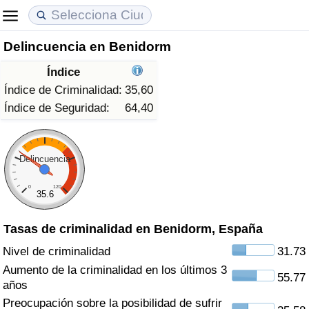
Delincuencia en Benidorm
Coste de vida
Precios de las propiedades
Calidad de Vida
Índice
Índice de Costo de Vida (Actual)
Índice de Precios de Inmuebles (Actual)
Índice de Calidad de Vida
Índice de Criminalidad:
35,60
Índice de Seguridad:
64,40
Índice de Costo de Vida
Índice de Precios de Inmuebles
Índice de Calidad de Vida (Actual)
Índice de costo de vida por país
Índice de Precios de Inmuebles por País
Índice de calidad de vida por país
Delincuencia
0
120
en aqaba
Delincuencia
35.6
Tasas de criminalidad en Benidorm, España
Calificación del Índice de Criminalidad
(Actual)
Nivel de criminalidad
31.73
Aumento de la criminalidad en los últimos 3
55.77
Índice de Criminalidad
años
Preocupación sobre la posibilidad de sufrir