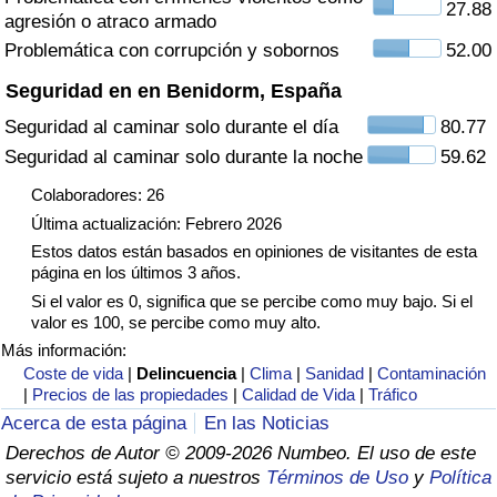
27.88
agresión o atraco armado
Tráfico
Problemática con corrupción y sobornos
52.00
Índice de Tráfico
Seguridad en en Benidorm, España
Seguridad al caminar solo durante el día
80.77
Índice de Tráfico (Actual)
Seguridad al caminar solo durante la noche
59.62
Índice de Tráfico por País
Colaboradores: 26
Última actualización: Febrero 2026
Estos datos están basados en opiniones de visitantes de esta
página en los últimos 3 años.
Si el valor es 0, significa que se percibe como muy bajo. Si el
valor es 100, se percibe como muy alto.
Más información:
Coste de vida
|
Delincuencia
|
Clima
|
Sanidad
|
Contaminación
|
Precios de las propiedades
|
Calidad de Vida
|
Tráfico
Acerca de esta página
En las Noticias
Derechos de Autor © 2009-2026 Numbeo. El uso de este
servicio está sujeto a nuestros
Términos de Uso
y
Política