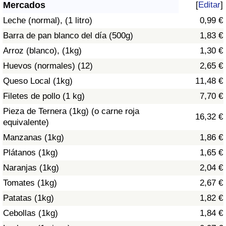
Índice de criminalidad por país
Mercados
[
Editar
]
Leche (normal), (1 litro)
0,99 €
Sanidad
Barra de pan blanco del día (500g)
1,83 €
Arroz (blanco), (1kg)
1,30 €
Índice de Sanidad (Actual)
Huevos (normales) (12)
2,65 €
Queso Local (1kg)
11,48 €
Índice de Sanidad
Filetes de pollo (1 kg)
7,70 €
Índice de Sanidad por País
Pieza de Ternera (1kg) (o carne roja
16,32 €
equivalente)
Contaminación
Manzanas (1kg)
1,86 €
Plátanos (1kg)
1,65 €
Índice de Contaminación (Actual)
Naranjas (1kg)
2,04 €
Tomates (1kg)
2,67 €
Índice de contaminación
Patatas (1kg)
1,82 €
Índice de Contaminación por País
Cebollas (1kg)
1,84 €