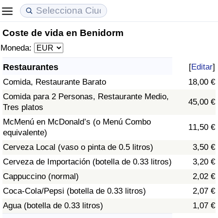
Coste de vida en Benidorm
Coste de vida
Precios de las propiedades
Calidad de Vida
Moneda:
Índice de Costo de Vida (Actual)
Índice de Precios de Inmuebles (Actual)
Índice de Calidad de Vida
Restaurantes
[
Editar
]
Comida, Restaurante Barato
18,00 €
Índice de Costo de Vida
Índice de Precios de Inmuebles
Índice de Calidad de Vida (Actual)
Comida para 2 Personas, Restaurante Medio,
45,00 €
Tres platos
Índice de costo de vida por país
Índice de Precios de Inmuebles por País
Índice de calidad de vida por país
McMenú en McDonald’s (o Menú Combo
11,50 €
equivalente)
en aqaba
Delincuencia
Cerveza Local (vaso o pinta de 0.5 litros)
3,50 €
Calificación del Índice de Criminalidad
Cerveza de Importación (botella de 0.33 litros)
3,20 €
(Actual)
Cappuccino (normal)
2,02 €
Coca-Cola/Pepsi (botella de 0.33 litros)
2,07 €
Índice de Criminalidad
Agua (botella de 0.33 litros)
1,07 €