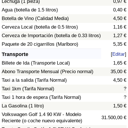
Lechuga (1 pieza)
0,97 €
Tráfico
Agua (botella de 1.5 litros)
0,40 €
Botella de Vino (Calidad Media)
4,50 €
Índice de Tráfico
Cerveza Local (botella de 0.5 litros)
1,16 €
Índice de Tráfico (Actual)
Cerveza de Importación (botella de 0.33 litros)
1,27 €
Paquete de 20 cigarrillos (Marlboro)
5,35 €
Índice de Tráfico por País
Transporte
[
Editar
]
Billete de Ida (Transporte Local)
1,65 €
Abono Transporte Mensual (Precio normal)
35,00 €
Taxi a la salida (Tarifa Normal)
4,50 €
Taxi 1km (Tarifa Normal)
?
Taxi 1 hora de espera (Tarifa Normal)
?
La Gasolina (1 litro)
1,50 €
Volkswagen Golf 1.4 90 KW - Modelo
31.500,00 €
Reciente (o coche nuevo equivalente)