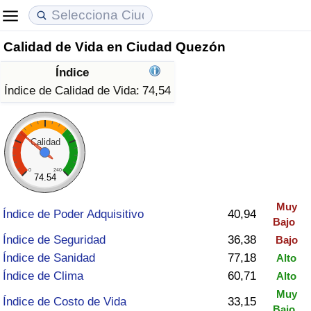
Calidad de Vida en Ciudad Quezón
Coste de vida
Precios de las propiedades
Calidad de Vida
Índice
Índice de Costo de Vida (Actual)
Índice de Precios de Inmuebles (Actual)
Índice de Calidad de Vida
Índice de Calidad de Vida:
74,54
Índice de Costo de Vida
Índice de Precios de Inmuebles
Índice de Calidad de Vida (Actual)
Calidad
Índice de costo de vida por país
Índice de Precios de Inmuebles por País
Índice de calidad de vida por país
0
240
74.54
en aqaba
Delincuencia
Muy
Índice de Poder Adquisitivo
40,94
Bajo
Calificación del Índice de Criminalidad
Índice de Seguridad
36,38
Bajo
(Actual)
Índice de Sanidad
77,18
Alto
Índice de Clima
60,71
Alto
Índice de Criminalidad
Muy
Índice de Costo de Vida
33,15
Bajo