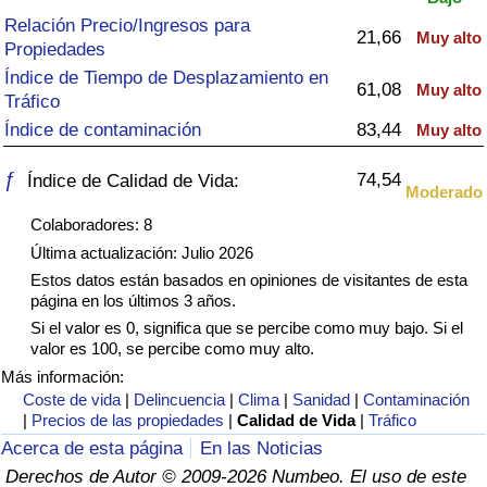
Índice de criminalidad por país
Relación Precio/Ingresos para
21,66
Muy alto
Propiedades
Sanidad
Índice de Tiempo de Desplazamiento en
61,08
Muy alto
Tráfico
Índice de Sanidad (Actual)
Índice de contaminación
83,44
Muy alto
Índice de Sanidad
ƒ
74,54
Índice de Calidad de Vida:
Moderado
Colaboradores: 8
Índice de Sanidad por País
Última actualización: Julio 2026
Estos datos están basados en opiniones de visitantes de esta
Contaminación
página en los últimos 3 años.
Si el valor es 0, significa que se percibe como muy bajo. Si el
Índice de Contaminación (Actual)
valor es 100, se percibe como muy alto.
Más información:
Índice de contaminación
Coste de vida
|
Delincuencia
|
Clima
|
Sanidad
|
Contaminación
|
Precios de las propiedades
|
Calidad de Vida
|
Tráfico
Acerca de esta página
En las Noticias
Índice de Contaminación por País
Derechos de Autor © 2009-2026 Numbeo. El uso de este