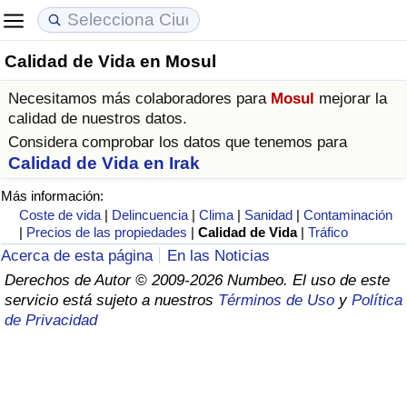
Calidad de Vida en Mosul
Coste de vida
Precios de las propiedades
Calidad de Vida
Necesitamos más colaboradores para
Mosul
mejorar la
Índice de Costo de Vida (Actual)
Índice de Precios de Inmuebles (Actual)
Índice de Calidad de Vida
calidad de nuestros datos.
Considera comprobar los datos que tenemos para
Índice de Costo de Vida
Índice de Precios de Inmuebles
Índice de Calidad de Vida (Actual)
Calidad de Vida en Irak
Más información:
Índice de costo de vida por país
Índice de Precios de Inmuebles por País
Índice de calidad de vida por país
Coste de vida
|
Delincuencia
|
Clima
|
Sanidad
|
Contaminación
|
Precios de las propiedades
|
Calidad de Vida
|
Tráfico
en aqaba
Delincuencia
Acerca de esta página
En las Noticias
Derechos de Autor © 2009-2026 Numbeo. El uso de este
servicio está sujeto a nuestros
Términos de Uso
y
Política
Calificación del Índice de Criminalidad
de Privacidad
(Actual)
Índice de Criminalidad