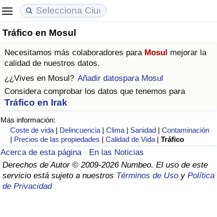
Tráfico en Mosul
Coste de vida
Precios de las propiedades
Calidad de Vida
Necesitamos más colaboradores para
Mosul
mejorar la
Índice de Costo de Vida (Actual)
Índice de Precios de Inmuebles (Actual)
Índice de Calidad de Vida
calidad de nuestros datos.
¿¿Vives en
Mosul
?
Añadir datospara Mosul
Índice de Costo de Vida
Índice de Precios de Inmuebles
Índice de Calidad de Vida (Actual)
Considera comprobar los datos que tenemos para
Tráfico en Irak
Índice de costo de vida por país
Índice de Precios de Inmuebles por País
Índice de calidad de vida por país
Más información:
Coste de vida
|
Delincuencia
|
Clima
|
Sanidad
|
Contaminación
en aqaba
Delincuencia
|
Precios de las propiedades
|
Calidad de Vida
|
Tráfico
Acerca de esta página
En las Noticias
Calificación del Índice de Criminalidad
Derechos de Autor © 2009-2026 Numbeo. El uso de este
(Actual)
servicio está sujeto a nuestros
Términos de Uso
y
Política
de Privacidad
Índice de Criminalidad