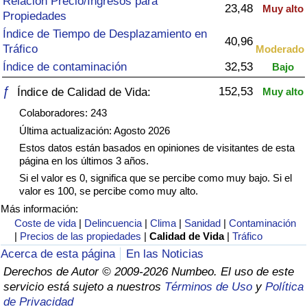
Relación Precio/Ingresos para
Índice de criminalidad por país
23,48
Muy alto
Propiedades
Índice de Tiempo de Desplazamiento en
Sanidad
40,96
Tráfico
Moderado
Índice de contaminación
32,53
Bajo
Índice de Sanidad (Actual)
ƒ
152,53
Índice de Calidad de Vida:
Muy alto
Índice de Sanidad
Colaboradores: 243
Última actualización: Agosto 2026
Índice de Sanidad por País
Estos datos están basados en opiniones de visitantes de esta
página en los últimos 3 años.
Si el valor es 0, significa que se percibe como muy bajo. Si el
Contaminación
valor es 100, se percibe como muy alto.
Más información:
Índice de Contaminación (Actual)
Coste de vida
|
Delincuencia
|
Clima
|
Sanidad
|
Contaminación
|
Precios de las propiedades
|
Calidad de Vida
|
Tráfico
Índice de contaminación
Acerca de esta página
En las Noticias
Derechos de Autor © 2009-2026 Numbeo. El uso de este
Índice de Contaminación por País
servicio está sujeto a nuestros
Términos de Uso
y
Política
de Privacidad