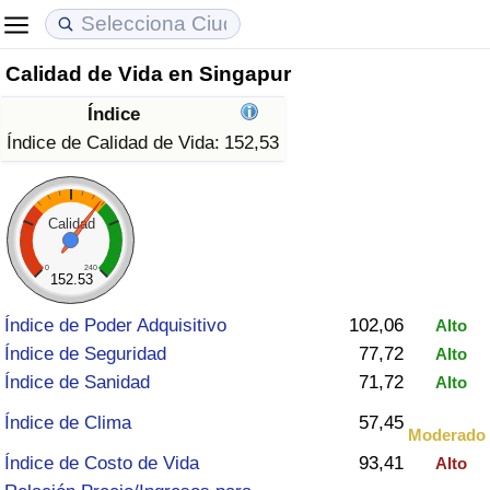
Calidad de Vida en Singapur
Coste de vida
Precios de las propiedades
Calidad de Vida
Índice
Índice de Costo de Vida (Actual)
Índice de Precios de Inmuebles (Actual)
Índice de Calidad de Vida
Índice de Calidad de Vida:
152,53
Índice de Costo de Vida
Índice de Precios de Inmuebles
Índice de Calidad de Vida (Actual)
Calidad
Índice de costo de vida por país
Índice de Precios de Inmuebles por País
Índice de calidad de vida por país
0
240
152.53
en aqaba
Delincuencia
Índice de Poder Adquisitivo
102,06
Alto
Índice de Seguridad
77,72
Alto
Calificación del Índice de Criminalidad
Índice de Sanidad
71,72
Alto
(Actual)
Índice de Clima
57,45
Moderado
Índice de Criminalidad
Índice de Costo de Vida
93,41
Alto