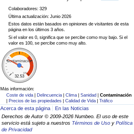
Tráfico
Colaboradores: 329
Última actualización: Junio 2026
Índice de Tráfico
Estos datos están basados en opiniones de visitantes de esta
página en los últimos 3 años.
Índice de Tráfico (Actual)
Si el valor es 0, significa que se percibe como muy bajo. Si el
valor es 100, se percibe como muy alto.
Índice de Tráfico por País
Contaminación
0
120
32.53
Más información:
Coste de vida
|
Delincuencia
|
Clima
|
Sanidad
|
Contaminación
|
Precios de las propiedades
|
Calidad de Vida
|
Tráfico
Acerca de esta página
En las Noticias
Derechos de Autor © 2009-2026 Numbeo. El uso de este
servicio está sujeto a nuestros
Términos de Uso
y
Política
de Privacidad