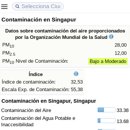
Contaminación en Singapur
Coste de vida
Precios de las propiedades
Calidad de Vida
Datos sobre contaminación del aire proporcionados
Índice de Costo de Vida (Actual)
Índice de Precios de Inmuebles (Actual)
Índice de Calidad de Vida
por la Organización Mundial de la Salud
PM
28,00
10
Índice de Costo de Vida
Índice de Precios de Inmuebles
Índice de Calidad de Vida (Actual)
PM
12,00
2.5
PM
Nivel de Contaminación:
Bajo a Moderado
10
Índice de costo de vida por país
Índice de Precios de Inmuebles por País
Índice de calidad de vida por país
Índice
en aqaba
Delincuencia
Índice de contaminación:
32,53
Escala Exp. de Contaminación:
55,38
Calificación del Índice de Criminalidad
Contaminación en Singapur, Singapur
(Actual)
Contaminación del Aire
33.38
Índice de Criminalidad
Contaminación del Agua Potable e
13.68
Inaccesibilidad