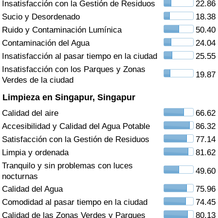
Insatisfacción con la Gestión de Residuos
22.86
Índice de criminalidad por país
Sucio y Desordenado
18.38
Sanidad
Ruido y Contaminación Lumínica
50.40
Contaminación del Agua
24.04
Índice de Sanidad (Actual)
Insatisfacción al pasar tiempo en la ciudad
25.55
Insatisfacción con los Parques y Zonas
19.87
Índice de Sanidad
Verdes de la ciudad
Limpieza en Singapur, Singapur
Índice de Sanidad por País
Calidad del aire
66.62
Accesibilidad y Calidad del Agua Potable
86.32
Contaminación
Satisfacción con la Gestión de Residuos
77.14
Limpia y ordenada
81.62
Índice de Contaminación (Actual)
Tranquilo y sin problemas con luces
49.60
nocturnas
Índice de contaminación
Calidad del Agua
75.96
Comodidad al pasar tiempo en la ciudad
74.45
Índice de Contaminación por País
Calidad de las Zonas Verdes y Parques
80.13