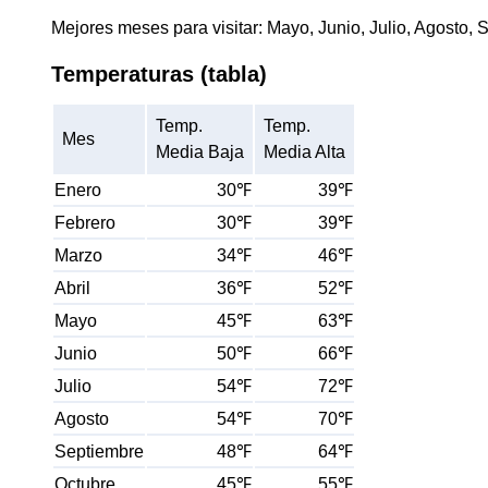
Mejores meses para visitar: Mayo, Junio, Julio, Agosto, 
Temperaturas (tabla)
Temp.
Temp.
Mes
Media Baja
Media Alta
Enero
30℉
39℉
Febrero
30℉
39℉
Marzo
34℉
46℉
Abril
36℉
52℉
Mayo
45℉
63℉
Junio
50℉
66℉
Julio
54℉
72℉
Agosto
54℉
70℉
Septiembre
48℉
64℉
Octubre
45℉
55℉