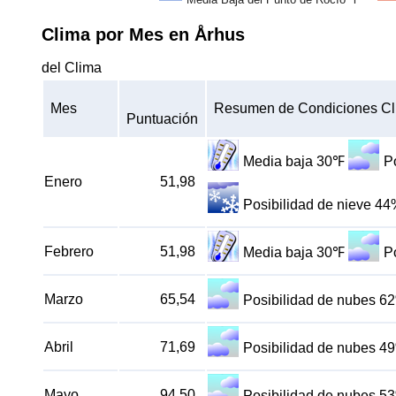
Clima por Mes en Århus
del Clima
Mes
Resumen de Condiciones Cl
Puntuación
Media baja 30℉
P
Enero
51,98
Posibilidad de nieve 4
Febrero
51,98
Media baja 30℉
P
Marzo
65,54
Posibilidad de nubes 6
Abril
71,69
Posibilidad de nubes 4
Mayo
94,50
Posibilidad de nubes 5