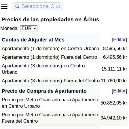
Precios de las propiedades en Århus
Coste de vida
Precios de las propiedades
Calidad de Vida
Moneda:
Índice de Costo de Vida (Actual)
Índice de Precios de Inmuebles (Actual)
Índice de Calidad de Vida
Cuotas de Alquiler al Mes
[
Editar
]
Apartamento (1 dormitorio) en Centro Urbano
8.595,56 kr
Índice de Costo de Vida
Índice de Precios de Inmuebles
Índice de Calidad de Vida (Actual)
Apartamento (1 dormitorio) Fuera del Centro
6.495,56 kr
Índice de costo de vida por país
Índice de Precios de Inmuebles por País
Índice de calidad de vida por país
Apartamento (3 dormitorios) en Centro
15.111,11 kr
Urbano
en aqaba
Delincuencia
Apartamento (3 dormitorios) Fuera del Centro
11.760,00 kr
Precio de Compra de Apartamento
[
Editar
]
Calificación del Índice de Criminalidad
Precio por Metro Cuadrado para Apartamento
(Actual)
50.852,05 kr
en Centro Urbano
Precio por Metro Cuadrado para Apartamento
Índice de Criminalidad
34.942,10 kr
Fuera del Centro