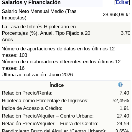
Salarios y Financiación
[
Editar
]
Índice de criminalidad por país
Salario Neto Mensual Medio (Tras
28.968,09 kr
Sanidad
Impuestos)
La Tasa de Interés Hipotecario en
Índice de Sanidad (Actual)
Porcentajes (%), Anual, Tipo Fijado a 20
3,70
Años
Índice de Sanidad
Número de aportaciones de datos en los últimos 12
meses: 103
Número de colaboradores diferentes en los últimos 12
Índice de Sanidad por País
meses: 16
Última actualización: Junio 2026
Contaminación
Índice
Índice de Contaminación (Actual)
Relación Precio/Renta:
7,40
Hipoteca como Porcentaje de Ingresos:
52,45%
Índice de contaminación
Índice de Acceso a Crédito:
1,91
Relación Precio/Alquiler – Centro Urbano:
27,40
Índice de Contaminación por País
Relación Precio/Alquiler – Fuera del Centro:
24,59
Rendimiento Bruto del Alquiler (Centro Urbano):
3,65%