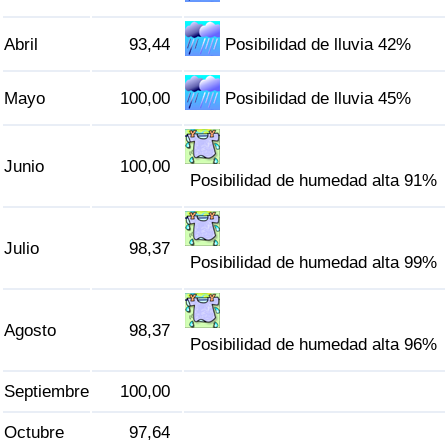
Tráfico
Abril
93,44
Posibilidad de lluvia 42%
Índice de Tráfico
Mayo
100,00
Posibilidad de lluvia 45%
Índice de Tráfico (Actual)
Junio
100,00
Índice de Tráfico por País
Posibilidad de humedad alta 91%
Julio
98,37
Posibilidad de humedad alta 99%
Agosto
98,37
Posibilidad de humedad alta 96%
Septiembre
100,00
Octubre
97,64