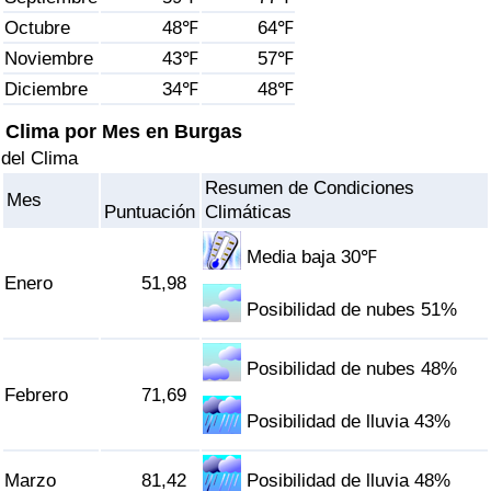
Índice de criminalidad por país
Octubre
48℉
64℉
Noviembre
43℉
57℉
Sanidad
Diciembre
34℉
48℉
Índice de Sanidad (Actual)
Clima por Mes en Burgas
del Clima
Índice de Sanidad
Resumen de Condiciones
Mes
Puntuación
Climáticas
Índice de Sanidad por País
Media baja 30℉
Enero
51,98
Contaminación
Posibilidad de nubes 51%
Índice de Contaminación (Actual)
Posibilidad de nubes 48%
Febrero
71,69
Índice de contaminación
Posibilidad de lluvia 43%
Índice de Contaminación por País
Marzo
81,42
Posibilidad de lluvia 48%