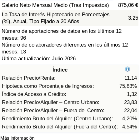
Índice de criminalidad por país
Salario Neto Mensual Medio (Tras Impuestos)
875,06 €
La Tasa de Interés Hipotecario en Porcentajes
3,25
Sanidad
(%), Anual, Tipo Fijado a 20 Años
Número de aportaciones de datos en los últimos 12
Índice de Sanidad (Actual)
meses: 96
Número de colaboradores diferentes en los últimos 12
Índice de Sanidad
meses: 13
Última actualización: Julio 2026
Índice de Sanidad por País
Índice
Relación Precio/Renta:
11,14
Contaminación
Hipoteca como Porcentaje de Ingresos:
75,83%
Índice de Acceso a Crédito:
1,32
Índice de Contaminación (Actual)
Relación Precio/Alquiler – Centro Urbano:
23,83
Relación Precio/Alquiler – Fuera del Centro:
22,04
Índice de contaminación
Rendimiento Bruto del Alquiler (Centro Urbano):
4,20%
Rendimiento Bruto del Alquiler (Fuera del Centro):
4,54%
Índice de Contaminación por País
Más información: