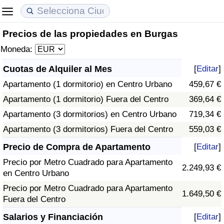
Precios de las propiedades en Burgas
Coste de vida
Precios de las propiedades
Calidad de Vida
Moneda:
Índice de Costo de Vida (Actual)
Índice de Precios de Inmuebles (Actual)
Índice de Calidad de Vida
Cuotas de Alquiler al Mes
[
Editar
]
Apartamento (1 dormitorio) en Centro Urbano
459,67 €
Índice de Costo de Vida
Índice de Precios de Inmuebles
Índice de Calidad de Vida (Actual)
Apartamento (1 dormitorio) Fuera del Centro
369,64 €
Índice de costo de vida por país
Índice de Precios de Inmuebles por País
Índice de calidad de vida por país
Apartamento (3 dormitorios) en Centro Urbano
719,34 €
Apartamento (3 dormitorios) Fuera del Centro
559,03 €
en aqaba
Delincuencia
Precio de Compra de Apartamento
[
Editar
]
Precio por Metro Cuadrado para Apartamento
Calificación del Índice de Criminalidad
2.249,93 €
en Centro Urbano
(Actual)
Precio por Metro Cuadrado para Apartamento
1.649,50 €
Fuera del Centro
Índice de Criminalidad
Salarios y Financiación
[
Editar
]