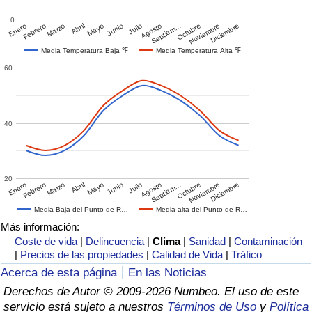
0
Enero
Febrero
Marzo
Abril
Mayo
Junio
Julio
Agosto
Septiem…
Octubre
Noviembre
Diciembre
Media Temperatura Baja ℉
Media Temperatura Alta ℉
60
40
20
Enero
Febrero
Marzo
Abril
Mayo
Junio
Julio
Agosto
Septiem…
Octubre
Noviembre
Diciembre
Media Baja del Punto de R…
Media alta del Punto de R…
Más información:
Coste de vida
|
Delincuencia
|
Clima
|
Sanidad
|
Contaminación
|
Precios de las propiedades
|
Calidad de Vida
|
Tráfico
Acerca de esta página
En las Noticias
Derechos de Autor © 2009-2026 Numbeo. El uso de este
servicio está sujeto a nuestros
Términos de Uso
y
Política