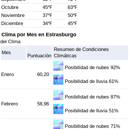
Índice de criminalidad por país
Octubre
45℉
63℉
Noviembre
37℉
50℉
Sanidad
Diciembre
34℉
45℉
Índice de Sanidad (Actual)
Clima por Mes en Estrasburgo
del Clima
Índice de Sanidad
Resumen de Condiciones
Mes
Puntuación
Climáticas
Índice de Sanidad por País
Posibilidad de nubes 92%
Enero
60,20
Contaminación
Posibilidad de lluvia 61%
Índice de Contaminación (Actual)
Posibilidad de nubes 87%
Febrero
58,96
Índice de contaminación
Posibilidad de lluvia 51%
Índice de Contaminación por País
Posibilidad de nubes 71%