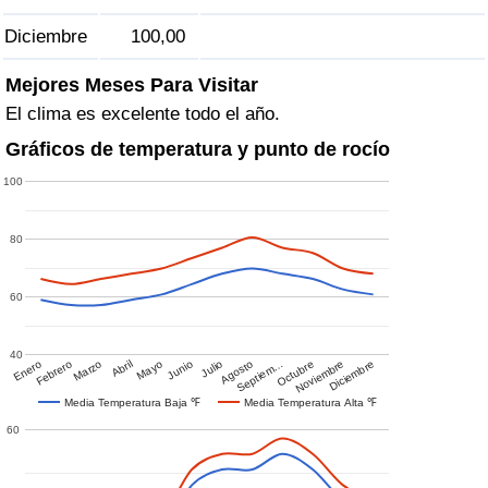
Diciembre
100,00
Mejores Meses Para Visitar
El clima es excelente todo el año.
Gráficos de temperatura y punto de rocío
100
80
60
40
Enero
Febrero
Marzo
Abril
Mayo
Junio
Julio
Agosto
Septiem…
Octubre
Noviembre
Diciembre
Media Temperatura Baja ℉
Media Temperatura Alta ℉
60