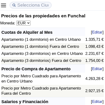
Precios de las propiedades en Funchal
Coste de vida
Precios de las propiedades
Calidad de Vida
Moneda:
Índice de Costo de Vida (Actual)
Índice de Precios de Inmuebles (Actual)
Índice de Calidad de Vida
Cuotas de Alquiler al Mes
[
Editar
]
Apartamento (1 dormitorio) en Centro Urbano
1.335,71 €
Índice de Costo de Vida
Índice de Precios de Inmuebles
Índice de Calidad de Vida (Actual)
Apartamento (1 dormitorio) Fuera del Centro
1.098,43 €
Índice de costo de vida por país
Índice de Precios de Inmuebles por País
Índice de calidad de vida por país
Apartamento (3 dormitorios) en Centro Urbano
2.231,67 €
Apartamento (3 dormitorios) Fuera del Centro
1.754,00 €
en aqaba
Delincuencia
Precio de Compra de Apartamento
[
Editar
]
Precio por Metro Cuadrado para Apartamento
Calificación del Índice de Criminalidad
4.263,28 €
en Centro Urbano
(Actual)
Precio por Metro Cuadrado para Apartamento
2.927,15 €
Fuera del Centro
Índice de Criminalidad
Salarios y Financiación
[
Editar
]