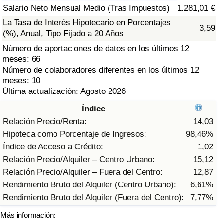
Índice de criminalidad por país
Salario Neto Mensual Medio (Tras Impuestos)
1.281,01 €
La Tasa de Interés Hipotecario en Porcentajes
3,59
Sanidad
(%), Anual, Tipo Fijado a 20 Años
Número de aportaciones de datos en los últimos 12
Índice de Sanidad (Actual)
meses: 66
Número de colaboradores diferentes en los últimos 12
Índice de Sanidad
meses: 10
Última actualización: Agosto 2026
Índice de Sanidad por País
Índice
Relación Precio/Renta:
14,03
Contaminación
Hipoteca como Porcentaje de Ingresos:
98,46%
Índice de Acceso a Crédito:
1,02
Índice de Contaminación (Actual)
Relación Precio/Alquiler – Centro Urbano:
15,12
Relación Precio/Alquiler – Fuera del Centro:
12,87
Índice de contaminación
Rendimiento Bruto del Alquiler (Centro Urbano):
6,61%
Rendimiento Bruto del Alquiler (Fuera del Centro):
7,77%
Índice de Contaminación por País
Más información: