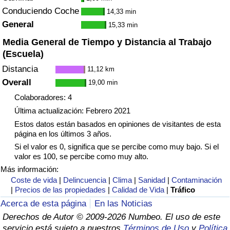
Tráfico
Conduciendo Coche
14,33 min
General
15,33 min
Índice de Tráfico
Media General de Tiempo y Distancia al Trabajo
(Escuela)
Índice de Tráfico (Actual)
Distancia
11,12 km
Overall
19,00 min
Índice de Tráfico por País
Colaboradores: 4
Última actualización: Febrero 2021
Estos datos están basados en opiniones de visitantes de esta
página en los últimos 3 años.
Si el valor es 0, significa que se percibe como muy bajo. Si el
valor es 100, se percibe como muy alto.
Más información:
Coste de vida
|
Delincuencia
|
Clima
|
Sanidad
|
Contaminación
|
Precios de las propiedades
|
Calidad de Vida
|
Tráfico
Acerca de esta página
En las Noticias
Derechos de Autor © 2009-2026 Numbeo. El uso de este
servicio está sujeto a nuestros
Términos de Uso
y
Política