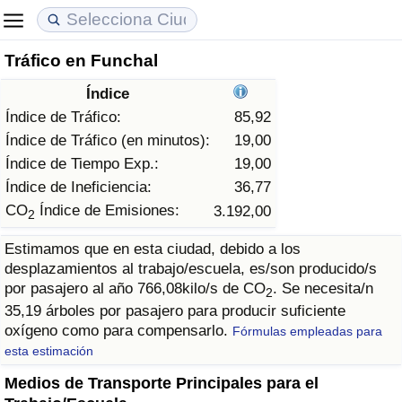
Tráfico en Funchal
Coste de vida
Precios de las propiedades
Calidad de Vida
Índice
Índice de Costo de Vida (Actual)
Índice de Precios de Inmuebles (Actual)
Índice de Calidad de Vida
Índice de Tráfico:
85,92
Índice de Tráfico (en minutos):
19,00
Índice de Costo de Vida
Índice de Precios de Inmuebles
Índice de Calidad de Vida (Actual)
Índice de Tiempo Exp.:
19,00
Índice de Ineficiencia:
36,77
Índice de costo de vida por país
Índice de Precios de Inmuebles por País
Índice de calidad de vida por país
CO
Índice de Emisiones:
3.192,00
2
Estimamos que en esta ciudad, debido a los
en aqaba
Delincuencia
desplazamientos al trabajo/escuela, es/son producido/s
por pasajero al año 766,08kilo/s de CO
. Se necesita/n
2
Calificación del Índice de Criminalidad
35,19 árboles por pasajero para producir suficiente
(Actual)
oxígeno como para compensarlo.
Fórmulas empleadas para
esta estimación
Índice de Criminalidad
Medios de Transporte Principales para el