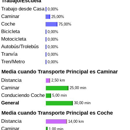
Trabajo/Escuela
Índice de criminalidad por país
Trabajo desde Casa
0,00%
Caminar
25,00%
Sanidad
Coche
75,00%
Bicicleta
Índice de Sanidad (Actual)
0,00%
Motocicleta
0,00%
Autobús/Trolebús
Índice de Sanidad
0,00%
Tranvía
0,00%
Índice de Sanidad por País
Tren/Metro
0,00%
Media cuando Transporte Principal es Caminar
Contaminación
Distancia
2,50 km
Caminar
25,00 min
Índice de Contaminación (Actual)
Conduciendo Coche
5,00 min
General
30,00 min
Índice de contaminación
Media cuando Transporte Principal es Coche
Índice de Contaminación por País
Distancia
14,00 km
Caminar
1,00 min