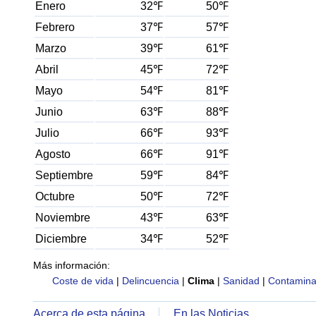
Enero
32℉
50℉
Febrero
37℉
57℉
Marzo
39℉
61℉
Abril
45℉
72℉
Mayo
54℉
81℉
Junio
63℉
88℉
Julio
66℉
93℉
Agosto
66℉
91℉
Septiembre
59℉
84℉
Octubre
50℉
72℉
Noviembre
43℉
63℉
Diciembre
34℉
52℉
Más información:
Coste de vida
|
Delincuencia
|
Clima
|
Sanidad
|
Contamina
Acerca de esta página
En las Noticias