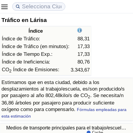
Tráfico en Lárisa
Coste de vida
Precios de las propiedades
Calidad de Vida
Índice
Índice de Costo de Vida (Actual)
Índice de Precios de Inmuebles (Actual)
Índice de Calidad de Vida
Índice de Tráfico:
88,31
Índice de Tráfico (en minutos):
17,33
Índice de Costo de Vida
Índice de Precios de Inmuebles
Índice de Calidad de Vida (Actual)
Índice de Tiempo Exp.:
17,33
Índice de Ineficiencia:
80,76
Índice de costo de vida por país
Índice de Precios de Inmuebles por País
Índice de calidad de vida por país
CO
Índice de Emisiones:
3.343,67
2
Estimamos que en esta ciudad, debido a los
en aqaba
Delincuencia
desplazamientos al trabajo/escuela, es/son producido/s
por pasajero al año 802,48kilo/s de CO
. Se necesita/n
2
Calificación del Índice de Criminalidad
36,86 árboles por pasajero para producir suficiente
(Actual)
oxígeno como para compensarlo.
Fórmulas empleadas para
esta estimación
Índice de Criminalidad
Medios de transporte principales para el trabajo/escuel…
Coche