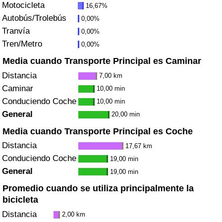
Motocicleta
16,67%
Tráfico
Autobús/Trolebús
0,00%
Tranvía
0,00%
Índice de Tráfico
Tren/Metro
0,00%
Índice de Tráfico (Actual)
Media cuando Transporte Principal es Caminar
Distancia
7,00 km
Índice de Tráfico por País
Caminar
10,00 min
Conduciendo Coche
10,00 min
General
20,00 min
Media cuando Transporte Principal es Coche
Distancia
17,67 km
Conduciendo Coche
19,00 min
General
19,00 min
Promedio cuando se utiliza principalmente la
bicicleta
Distancia
2,00 km