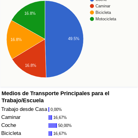
Índice de criminalidad por país
Caminar
Bicicleta
16.8%
Sanidad
Motocicleta
Índice de Sanidad (Actual)
49.5%
16.8%
Índice de Sanidad
Índice de Sanidad por País
16.8%
Contaminación
Medios de Transporte Principales para el
Índice de Contaminación (Actual)
Trabajo/Escuela
Trabajo desde Casa
0,00%
Índice de contaminación
Caminar
16,67%
Coche
50,00%
Índice de Contaminación por País
Bicicleta
16,67%