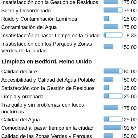
Insatisfacción con la Gestión de Residuos
75.00
Índice de criminalidad por país
Sucio y Desordenado
75.00
Sanidad
Ruido y Contaminación Lumínica
25.00
Contaminación del Agua
75.00
Índice de Sanidad (Actual)
Insatisfacción al pasar tiempo en la ciudad
8.33
Insatisfacción con los Parques y Zonas
50.00
Índice de Sanidad
Verdes de la ciudad
Limpieza en Bedford, Reino Unido
Índice de Sanidad por País
Calidad del aire
80.00
Accesibilidad y Calidad del Agua Potable
50.00
Contaminación
Satisfacción con la Gestión de Residuos
25.00
Limpia y ordenada
25.00
Índice de Contaminación (Actual)
Tranquilo y sin problemas con luces
75.00
nocturnas
Índice de contaminación
Calidad del Agua
25.00
Comodidad al pasar tiempo en la ciudad
91.67
Índice de Contaminación por País
Calidad de las Zonas Verdes y Parques
50.00