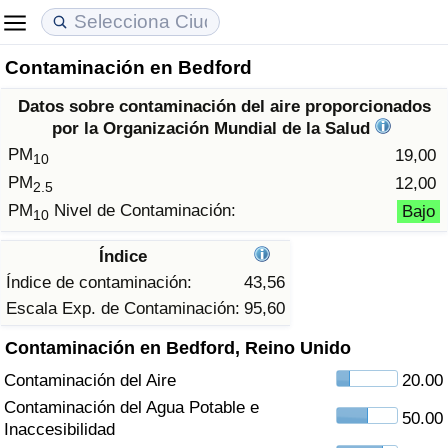
Contaminación en Bedford
Coste de vida
Precios de las propiedades
Calidad de Vida
Datos sobre contaminación del aire proporcionados
Índice de Costo de Vida (Actual)
Índice de Precios de Inmuebles (Actual)
Índice de Calidad de Vida
por la Organización Mundial de la Salud
PM
19,00
10
Índice de Costo de Vida
Índice de Precios de Inmuebles
Índice de Calidad de Vida (Actual)
PM
12,00
2.5
PM
Nivel de Contaminación:
Bajo
10
Índice de costo de vida por país
Índice de Precios de Inmuebles por País
Índice de calidad de vida por país
Índice
en aqaba
Delincuencia
Índice de contaminación:
43,56
Escala Exp. de Contaminación:
95,60
Calificación del Índice de Criminalidad
Contaminación en Bedford, Reino Unido
(Actual)
Contaminación del Aire
20.00
Índice de Criminalidad
Contaminación del Agua Potable e
50.00
Inaccesibilidad