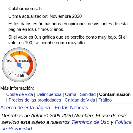
Tráfico
Colaboradores: 5
Última actualización: Noviembre 2020
Índice de Tráfico
Estos datos están basados en opiniones de visitantes de esta
página en los últimos 3 años.
Índice de Tráfico (Actual)
Si el valor es 0, significa que se percibe como muy bajo. Si el
valor es 100, se percibe como muy alto.
Índice de Tráfico por País
Contaminación
0
120
43.56
Más información:
Coste de vida
|
Delincuencia
|
Clima
|
Sanidad
|
Contaminación
|
Precios de las propiedades
|
Calidad de Vida
|
Tráfico
Acerca de esta página
En las Noticias
Derechos de Autor © 2009-2026 Numbeo. El uso de este
servicio está sujeto a nuestros
Términos de Uso
y
Política
de Privacidad