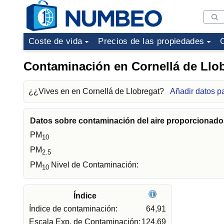
Coste de vida
Precios de las propiedades
Contaminación en Cornellá de Llo
¿¿Vives en en Cornellá de Llobregat?
Añadir datos p
Datos sobre contaminación del aire proporcionados
PM
10
PM
2.5
PM
Nivel de Contaminación:
10
Índice
Índice de contaminación:
64,91
Escala Exp. de Contaminación:
124,69