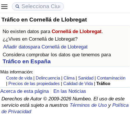
Tráfico en Cornellá de Llobregat
Coste de vida
Precios de las propiedades
Calidad de Vida
No existen datos para
Cornellá de Llobregat
.
Índice de Costo de Vida (Actual)
Índice de Precios de Inmuebles (Actual)
Índice de Calidad de Vida
¿¿Vives en
Cornellá de Llobregat
?
Añadir datospara Cornellá de Llobregat
Índice de Costo de Vida
Índice de Precios de Inmuebles
Índice de Calidad de Vida (Actual)
Considera comprobar los datos que tenemos para
Tráfico en España
Índice de costo de vida por país
Índice de Precios de Inmuebles por País
Índice de calidad de vida por país
Más información:
Coste de vida
|
Delincuencia
|
Clima
|
Sanidad
|
Contaminación
en aqaba
Delincuencia
|
Precios de las propiedades
|
Calidad de Vida
|
Tráfico
Acerca de esta página
En las Noticias
Calificación del Índice de Criminalidad
Derechos de Autor © 2009-2026 Numbeo. El uso de este
(Actual)
servicio está sujeto a nuestros
Términos de Uso
y
Política
de Privacidad
Índice de Criminalidad