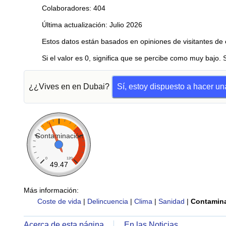
Colaboradores: 404
Última actualización: Julio 2026
Estos datos están basados en opiniones de visitantes de 
Si el valor es 0, significa que se percibe como muy bajo. 
¿¿Vives en en Dubai?
Sí, estoy dispuesto a hacer u
Contaminación
0
120
49.47
Más información:
Coste de vida
|
Delincuencia
|
Clima
|
Sanidad
|
Contamin
Acerca de esta página
En las Noticias