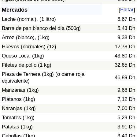
Índice de criminalidad por país
Mercados
[
Editar
]
Sanidad
Leche (normal), (1 litro)
6,67 Dh
Barra de pan blanco del día (500g)
5,43 Dh
Índice de Sanidad (Actual)
Arroz (blanco), (1kg)
9,38 Dh
Huevos (normales) (12)
12,78 Dh
Índice de Sanidad
Queso Local (1kg)
43,80 Dh
Índice de Sanidad por País
Filetes de pollo (1 kg)
32,65 Dh
Pieza de Ternera (1kg) (o carne roja
46,89 Dh
Contaminación
equivalente)
Manzanas (1kg)
9,68 Dh
Índice de Contaminación (Actual)
Plátanos (1kg)
7,12 Dh
Naranjas (1kg)
7,00 Dh
Índice de contaminación
Tomates (1kg)
5,29 Dh
Patatas (1kg)
3,91 Dh
Índice de Contaminación por País
Cebollas (1kg)
3,49 Dh