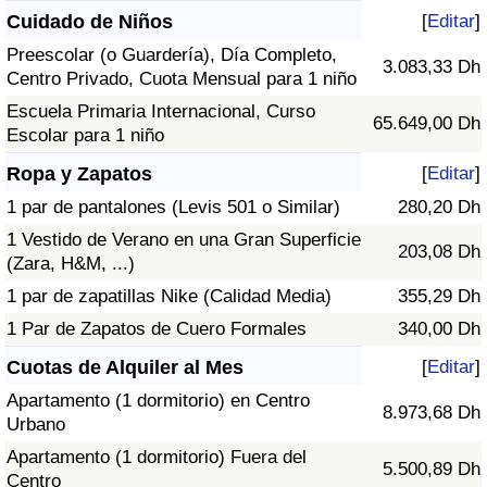
Cuidado de Niños
[
Editar
]
Preescolar (o Guardería), Día Completo,
3.083,33 Dh
Centro Privado, Cuota Mensual para 1 niño
Escuela Primaria Internacional, Curso
65.649,00 Dh
Escolar para 1 niño
Ropa y Zapatos
[
Editar
]
1 par de pantalones (Levis 501 o Similar)
280,20 Dh
1 Vestido de Verano en una Gran Superficie
203,08 Dh
(Zara, H&M, ...)
1 par de zapatillas Nike (Calidad Media)
355,29 Dh
1 Par de Zapatos de Cuero Formales
340,00 Dh
Cuotas de Alquiler al Mes
[
Editar
]
Apartamento (1 dormitorio) en Centro
8.973,68 Dh
Urbano
Apartamento (1 dormitorio) Fuera del
5.500,89 Dh
Centro