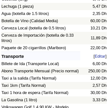
Tráfico
Lechuga (1 pieza)
5,47 Dh
Agua (botella de 1.5 litros)
2,35 Dh
Índice de Tráfico
Botella de Vino (Calidad Media)
60,00 Dh
Cerveza Local (botella de 0.5 litros)
10,21 Dh
Índice de Tráfico (Actual)
Cerveza de Importación (botella de 0.33
11,89 Dh
litros)
Índice de Tráfico por País
Paquete de 20 cigarrillos (Marlboro)
22,00 Dh
Transporte
[
Editar
]
Billete de Ida (Transporte Local)
6,00 Dh
Abono Transporte Mensual (Precio normal)
250,00 Dh
Taxi a la salida (Tarifa Normal)
12,00 Dh
Taxi 1km (Tarifa Normal)
2,57 Dh
Taxi 1 hora de espera (Tarifa Normal)
30,00 Dh
La Gasolina (1 litro)
3,33 Dh
Volkswagen Golf 1.4 90 KW - Modelo