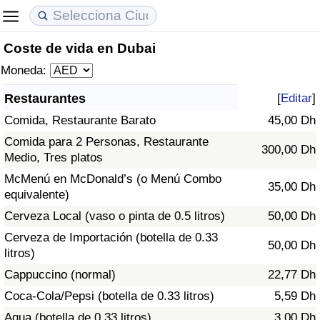
Coste de vida en Dubai
Coste de vida
Precios de las propiedades
Calidad de Vida
Moneda:
Índice de Costo de Vida (Actual)
Índice de Precios de Inmuebles (Actual)
Índice de Calidad de Vida
Restaurantes
[
Editar
]
Comida, Restaurante Barato
45,00 Dh
Índice de Costo de Vida
Índice de Precios de Inmuebles
Índice de Calidad de Vida (Actual)
Comida para 2 Personas, Restaurante
300,00 Dh
Medio, Tres platos
Índice de costo de vida por país
Índice de Precios de Inmuebles por País
Índice de calidad de vida por país
McMenú en McDonald’s (o Menú Combo
35,00 Dh
equivalente)
en aqaba
Delincuencia
Cerveza Local (vaso o pinta de 0.5 litros)
50,00 Dh
Calificación del Índice de Criminalidad
Cerveza de Importación (botella de 0.33
50,00 Dh
(Actual)
litros)
Cappuccino (normal)
22,77 Dh
Índice de Criminalidad
Coca-Cola/Pepsi (botella de 0.33 litros)
5,59 Dh
Agua (botella de 0.33 litros)
3,00 Dh