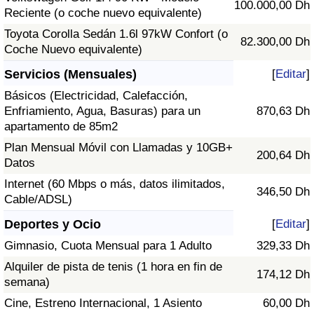
100.000,00 Dh
Reciente (o coche nuevo equivalente)
Toyota Corolla Sedán 1.6l 97kW Confort (o
82.300,00 Dh
Coche Nuevo equivalente)
Servicios (Mensuales)
[
Editar
]
Básicos (Electricidad, Calefacción,
Enfriamiento, Agua, Basuras) para un
870,63 Dh
apartamento de 85m2
Plan Mensual Móvil con Llamadas y 10GB+
200,64 Dh
Datos
Internet (60 Mbps o más, datos ilimitados,
346,50 Dh
Cable/ADSL)
Deportes y Ocio
[
Editar
]
Gimnasio, Cuota Mensual para 1 Adulto
329,33 Dh
Alquiler de pista de tenis (1 hora en fin de
174,12 Dh
semana)
Cine, Estreno Internacional, 1 Asiento
60,00 Dh