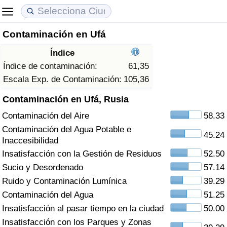
Contaminación en Ufá
Coste de vida
Precios de las propiedades
Calidad de Vida
Índice
Índice de Costo de Vida (Actual)
Índice de Precios de Inmuebles (Actual)
Índice de Calidad de Vida
Índice de contaminación:
61,35
Escala Exp. de Contaminación:
105,36
Índice de Costo de Vida
Índice de Precios de Inmuebles
Índice de Calidad de Vida (Actual)
Contaminación en Ufá, Rusia
Contaminación del Aire
58.33
Índice de costo de vida por país
Índice de Precios de Inmuebles por País
Índice de calidad de vida por país
Contaminación del Agua Potable e
45.24
Inaccesibilidad
en aqaba
Delincuencia
Insatisfacción con la Gestión de Residuos
52.50
Sucio y Desordenado
57.14
Calificación del Índice de Criminalidad
(Actual)
Ruido y Contaminación Lumínica
39.29
Contaminación del Agua
51.25
Índice de Criminalidad
Insatisfacción al pasar tiempo en la ciudad
50.00
Insatisfacción con los Parques y Zonas