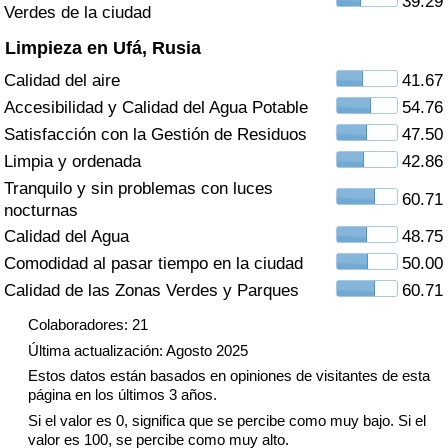
39.29
Índice de criminalidad por país
Verdes de la ciudad
Limpieza en Ufá, Rusia
Sanidad
Calidad del aire
41.67
Accesibilidad y Calidad del Agua Potable
54.76
Índice de Sanidad (Actual)
Satisfacción con la Gestión de Residuos
47.50
Limpia y ordenada
42.86
Índice de Sanidad
Tranquilo y sin problemas con luces
60.71
nocturnas
Índice de Sanidad por País
Calidad del Agua
48.75
Comodidad al pasar tiempo en la ciudad
50.00
Contaminación
Calidad de las Zonas Verdes y Parques
60.71
Índice de Contaminación (Actual)
Colaboradores: 21
Última actualización: Agosto 2025
Índice de contaminación
Estos datos están basados en opiniones de visitantes de esta
página en los últimos 3 años.
Índice de Contaminación por País
Si el valor es 0, significa que se percibe como muy bajo. Si el
valor es 100, se percibe como muy alto.