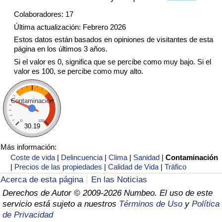
Tráfico
Colaboradores: 17
Última actualización: Febrero 2026
Índice de Tráfico
Estos datos están basados en opiniones de visitantes de esta
página en los últimos 3 años.
Índice de Tráfico (Actual)
Si el valor es 0, significa que se percibe como muy bajo. Si el
valor es 100, se percibe como muy alto.
Índice de Tráfico por País
Contaminación
0
120
30.19
Más información:
Coste de vida
|
Delincuencia
|
Clima
|
Sanidad
|
Contaminación
|
Precios de las propiedades
|
Calidad de Vida
|
Tráfico
Acerca de esta página
En las Noticias
Derechos de Autor © 2009-2026 Numbeo. El uso de este
servicio está sujeto a nuestros
Términos de Uso
y
Política
de Privacidad