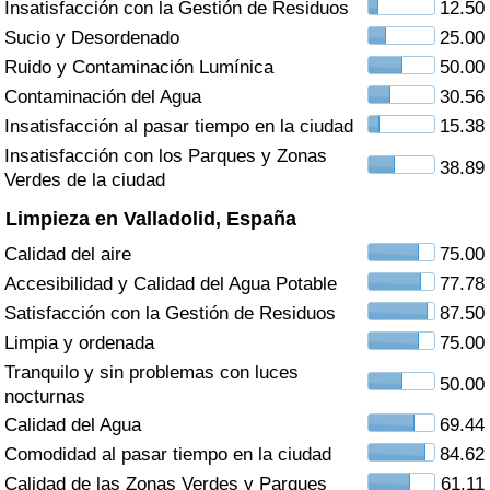
Insatisfacción con la Gestión de Residuos
12.50
Índice de criminalidad por país
Sucio y Desordenado
25.00
Sanidad
Ruido y Contaminación Lumínica
50.00
Contaminación del Agua
30.56
Índice de Sanidad (Actual)
Insatisfacción al pasar tiempo en la ciudad
15.38
Insatisfacción con los Parques y Zonas
38.89
Índice de Sanidad
Verdes de la ciudad
Limpieza en Valladolid, España
Índice de Sanidad por País
Calidad del aire
75.00
Accesibilidad y Calidad del Agua Potable
77.78
Contaminación
Satisfacción con la Gestión de Residuos
87.50
Limpia y ordenada
75.00
Índice de Contaminación (Actual)
Tranquilo y sin problemas con luces
50.00
nocturnas
Índice de contaminación
Calidad del Agua
69.44
Comodidad al pasar tiempo en la ciudad
84.62
Índice de Contaminación por País
Calidad de las Zonas Verdes y Parques
61.11