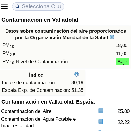
Contaminación en Valladolid
Coste de vida
Precios de las propiedades
Calidad de Vida
Datos sobre contaminación del aire proporcionados
Índice de Costo de Vida (Actual)
Índice de Precios de Inmuebles (Actual)
Índice de Calidad de Vida
por la Organización Mundial de la Salud
PM
18,00
10
Índice de Costo de Vida
Índice de Precios de Inmuebles
Índice de Calidad de Vida (Actual)
PM
11,00
2.5
PM
Nivel de Contaminación:
Bajo
10
Índice de costo de vida por país
Índice de Precios de Inmuebles por País
Índice de calidad de vida por país
Índice
en aqaba
Delincuencia
Índice de contaminación:
30,19
Escala Exp. de Contaminación:
51,35
Calificación del Índice de Criminalidad
Contaminación en Valladolid, España
(Actual)
Contaminación del Aire
25.00
Índice de Criminalidad
Contaminación del Agua Potable e
22.22
Inaccesibilidad