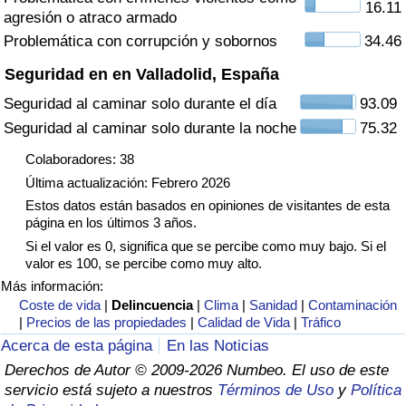
16.11
agresión o atraco armado
Tráfico
Problemática con corrupción y sobornos
34.46
Índice de Tráfico
Seguridad en en Valladolid, España
Seguridad al caminar solo durante el día
93.09
Índice de Tráfico (Actual)
Seguridad al caminar solo durante la noche
75.32
Índice de Tráfico por País
Colaboradores: 38
Última actualización: Febrero 2026
Estos datos están basados en opiniones de visitantes de esta
página en los últimos 3 años.
Si el valor es 0, significa que se percibe como muy bajo. Si el
valor es 100, se percibe como muy alto.
Más información:
Coste de vida
|
Delincuencia
|
Clima
|
Sanidad
|
Contaminación
|
Precios de las propiedades
|
Calidad de Vida
|
Tráfico
Acerca de esta página
En las Noticias
Derechos de Autor © 2009-2026 Numbeo. El uso de este
servicio está sujeto a nuestros
Términos de Uso
y
Política