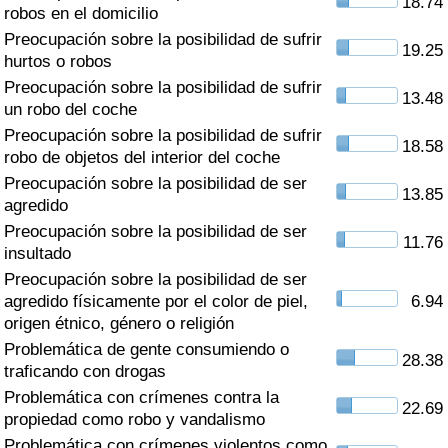
18.74
Índice de criminalidad por país
robos en el domicilio
Preocupación sobre la posibilidad de sufrir
19.25
Sanidad
hurtos o robos
Preocupación sobre la posibilidad de sufrir
13.48
un robo del coche
Índice de Sanidad (Actual)
Preocupación sobre la posibilidad de sufrir
18.58
robo de objetos del interior del coche
Índice de Sanidad
Preocupación sobre la posibilidad de ser
13.85
agredido
Índice de Sanidad por País
Preocupación sobre la posibilidad de ser
11.76
insultado
Contaminación
Preocupación sobre la posibilidad de ser
agredido físicamente por el color de piel,
6.94
Índice de Contaminación (Actual)
origen étnico, género o religión
Problemática de gente consumiendo o
28.38
Índice de contaminación
traficando con drogas
Problemática con crímenes contra la
22.69
Índice de Contaminación por País
propiedad como robo y vandalismo
Problemática con crímenes violentos como