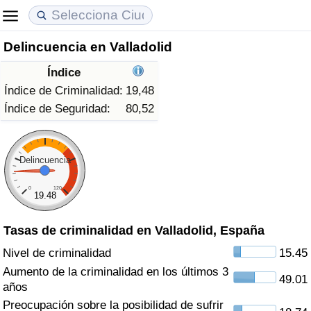
Delincuencia en Valladolid
Coste de vida
Precios de las propiedades
Calidad de Vida
Índice
Índice de Costo de Vida (Actual)
Índice de Precios de Inmuebles (Actual)
Índice de Calidad de Vida
Índice de Criminalidad:
19,48
Índice de Seguridad:
80,52
Índice de Costo de Vida
Índice de Precios de Inmuebles
Índice de Calidad de Vida (Actual)
Índice de costo de vida por país
Índice de Precios de Inmuebles por País
Índice de calidad de vida por país
Delincuencia
0
120
en aqaba
Delincuencia
19.48
Tasas de criminalidad en Valladolid, España
Calificación del Índice de Criminalidad
(Actual)
Nivel de criminalidad
15.45
Aumento de la criminalidad en los últimos 3
49.01
Índice de Criminalidad
años
Preocupación sobre la posibilidad de sufrir