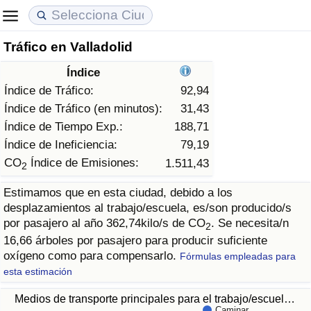
Tráfico en Valladolid
Coste de vida
Precios de las propiedades
Calidad de Vida
Índice
Índice de Costo de Vida (Actual)
Índice de Precios de Inmuebles (Actual)
Índice de Calidad de Vida
Índice de Tráfico:
92,94
Índice de Tráfico (en minutos):
31,43
Índice de Costo de Vida
Índice de Precios de Inmuebles
Índice de Calidad de Vida (Actual)
Índice de Tiempo Exp.:
188,71
Índice de Ineficiencia:
79,19
Índice de costo de vida por país
Índice de Precios de Inmuebles por País
Índice de calidad de vida por país
CO
Índice de Emisiones:
1.511,43
2
Estimamos que en esta ciudad, debido a los
en aqaba
Delincuencia
desplazamientos al trabajo/escuela, es/son producido/s
por pasajero al año 362,74kilo/s de CO
. Se necesita/n
2
Calificación del Índice de Criminalidad
16,66 árboles por pasajero para producir suficiente
(Actual)
oxígeno como para compensarlo.
Fórmulas empleadas para
esta estimación
Índice de Criminalidad
Medios de transporte principales para el trabajo/escuel…
Caminar