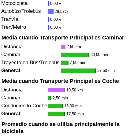
Motocicleta
0,00%
Tráfico
Autobús/Trolebús
28,57%
Tranvía
0,00%
Índice de Tráfico
Tren/Metro
0,00%
Índice de Tráfico (Actual)
Media cuando Transporte Principal es Caminar
Distancia
2,50 km
Índice de Tráfico por País
Caminar
30,00 min
Trayecto en Bus/Trolebús
7,50 min
General
37,50 min
Media cuando Transporte Principal es Coche
Distancia
10,50 km
Caminar
2,50 min
Conduciendo Coche
15,00 min
General
17,50 min
Promedio cuando se utiliza principalmente la
bicicleta