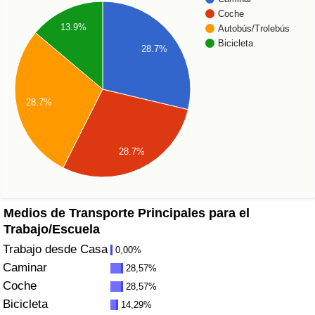
Índice de criminalidad por país
Coche
13.9%
Autobús/Trolebús
Sanidad
Bicicleta
28.7%
Índice de Sanidad (Actual)
28.7%
Índice de Sanidad
Índice de Sanidad por País
28.7%
Contaminación
Medios de Transporte Principales para el
Índice de Contaminación (Actual)
Trabajo/Escuela
Trabajo desde Casa
0,00%
Índice de contaminación
Caminar
28,57%
Coche
28,57%
Índice de Contaminación por País
Bicicleta
14,29%