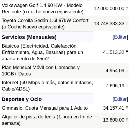
Volkswagen Golf 1.4 90 KW - Modelo
12.000.000,00 ₸
Reciente (o coche nuevo equivalente)
Toyota Corolla Sedán 1.6l 97kW Confort
13.748.333,33 ₸
(o Coche Nuevo equivalente)
Servicios (Mensuales)
[
Editar
]
Básicos (Electricidad, Calefacción,
Enfriamiento, Agua, Basuras) para un
41.513,32 ₸
apartamento de 85m2
Plan Mensual Móvil con Llamadas y
4.954,09 ₸
10GB+ Datos
Internet (60 Mbps o más, datos ilimitados,
7.696,19 ₸
Cable/ADSL)
Deportes y Ocio
[
Editar
]
Gimnasio, Cuota Mensual para 1 Adulto
34.157,41 ₸
Alquiler de pista de tenis (1 hora en fin de
13.600,00 ₸
semana)