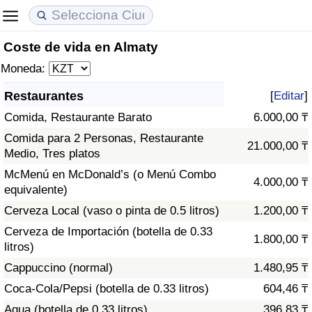
Coste de vida en Almaty
Coste de vida
Precios de las propiedades
Calidad de Vida
Moneda:
Índice de Costo de Vida (Actual)
Índice de Precios de Inmuebles (Actual)
Índice de Calidad de Vida
Restaurantes
[
Editar
]
Comida, Restaurante Barato
6.000,00 ₸
Índice de Costo de Vida
Índice de Precios de Inmuebles
Índice de Calidad de Vida (Actual)
Comida para 2 Personas, Restaurante
21.000,00 ₸
Medio, Tres platos
Índice de costo de vida por país
Índice de Precios de Inmuebles por País
Índice de calidad de vida por país
McMenú en McDonald’s (o Menú Combo
4.000,00 ₸
equivalente)
en aqaba
Delincuencia
Cerveza Local (vaso o pinta de 0.5 litros)
1.200,00 ₸
Calificación del Índice de Criminalidad
Cerveza de Importación (botella de 0.33
1.800,00 ₸
(Actual)
litros)
Cappuccino (normal)
1.480,95 ₸
Índice de Criminalidad
Coca-Cola/Pepsi (botella de 0.33 litros)
604,46 ₸
Agua (botella de 0.33 litros)
396,83 ₸