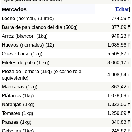
Índice de criminalidad por país
Mercados
[
Editar
]
Sanidad
Leche (normal), (1 litro)
774,59 ₸
Barra de pan blanco del día (500g)
377,89 ₸
Índice de Sanidad (Actual)
Arroz (blanco), (1kg)
949,23 ₸
Huevos (normales) (12)
1.085,56 ₸
Índice de Sanidad
Queso Local (1kg)
5.505,87 ₸
Índice de Sanidad por País
Filetes de pollo (1 kg)
3.060,17 ₸
Pieza de Ternera (1kg) (o carne roja
4.908,94 ₸
Contaminación
equivalente)
Manzanas (1kg)
863,42 ₸
Índice de Contaminación (Actual)
Plátanos (1kg)
1.078,69 ₸
Naranjas (1kg)
1.322,06 ₸
Índice de contaminación
Tomates (1kg)
1.259,89 ₸
Patatas (1kg)
340,83 ₸
Índice de Contaminación por País
Cebollas (1kg)
245,82 ₸