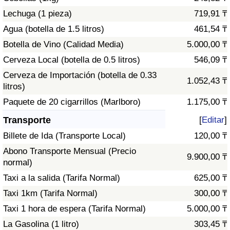
Tráfico
Lechuga (1 pieza)
719,91 ₸
Agua (botella de 1.5 litros)
461,54 ₸
Índice de Tráfico
Botella de Vino (Calidad Media)
5.000,00 ₸
Cerveza Local (botella de 0.5 litros)
546,09 ₸
Índice de Tráfico (Actual)
Cerveza de Importación (botella de 0.33
1.052,43 ₸
litros)
Índice de Tráfico por País
Paquete de 20 cigarrillos (Marlboro)
1.175,00 ₸
Transporte
[
Editar
]
Billete de Ida (Transporte Local)
120,00 ₸
Abono Transporte Mensual (Precio
9.900,00 ₸
normal)
Taxi a la salida (Tarifa Normal)
625,00 ₸
Taxi 1km (Tarifa Normal)
300,00 ₸
Taxi 1 hora de espera (Tarifa Normal)
5.000,00 ₸
La Gasolina (1 litro)
303,45 ₸