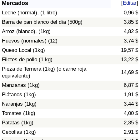
Índice de criminalidad por país
Mercados
[
Editar
]
Leche (normal), (1 litro)
0,96 $
Sanidad
Barra de pan blanco del día (500g)
3,85 $
Arroz (blanco), (1kg)
4,82 $
Índice de Sanidad (Actual)
Huevos (normales) (12)
3,74 $
Queso Local (1kg)
19,57 $
Índice de Sanidad
Filetes de pollo (1 kg)
13,22 $
Índice de Sanidad por País
Pieza de Ternera (1kg) (o carne roja
14,69 $
equivalente)
Contaminación
Manzanas (1kg)
6,87 $
Plátanos (1kg)
1,91 $
Índice de Contaminación (Actual)
Naranjas (1kg)
3,44 $
Tomates (1kg)
4,00 $
Índice de contaminación
Patatas (1kg)
2,35 $
Índice de Contaminación por País
Cebollas (1kg)
2,91 $