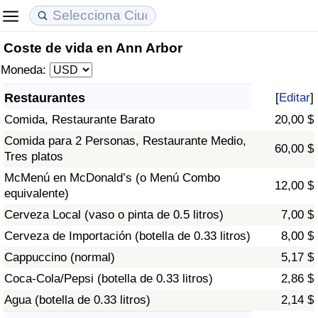
Coste de vida en Ann Arbor
Coste de vida
Precios de las propiedades
Calidad de Vida
Moneda:
Índice de Costo de Vida (Actual)
Índice de Precios de Inmuebles (Actual)
Índice de Calidad de Vida
Restaurantes
[
Editar
]
Comida, Restaurante Barato
20,00 $
Índice de Costo de Vida
Índice de Precios de Inmuebles
Índice de Calidad de Vida (Actual)
Comida para 2 Personas, Restaurante Medio,
60,00 $
Tres platos
Índice de costo de vida por país
Índice de Precios de Inmuebles por País
Índice de calidad de vida por país
McMenú en McDonald’s (o Menú Combo
12,00 $
equivalente)
en aqaba
Delincuencia
Cerveza Local (vaso o pinta de 0.5 litros)
7,00 $
Calificación del Índice de Criminalidad
Cerveza de Importación (botella de 0.33 litros)
8,00 $
(Actual)
Cappuccino (normal)
5,17 $
Coca-Cola/Pepsi (botella de 0.33 litros)
2,86 $
Índice de Criminalidad
Agua (botella de 0.33 litros)
2,14 $