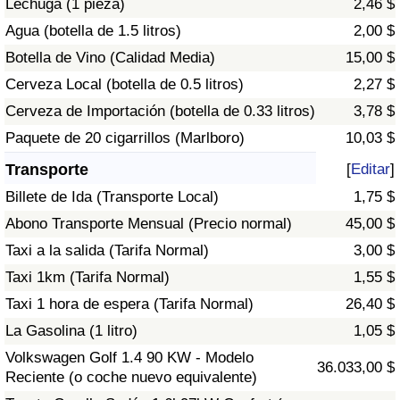
Lechuga (1 pieza)
2,46 $
Tráfico
Agua (botella de 1.5 litros)
2,00 $
Botella de Vino (Calidad Media)
15,00 $
Índice de Tráfico
Cerveza Local (botella de 0.5 litros)
2,27 $
Índice de Tráfico (Actual)
Cerveza de Importación (botella de 0.33 litros)
3,78 $
Paquete de 20 cigarrillos (Marlboro)
10,03 $
Índice de Tráfico por País
Transporte
[
Editar
]
Billete de Ida (Transporte Local)
1,75 $
Abono Transporte Mensual (Precio normal)
45,00 $
Taxi a la salida (Tarifa Normal)
3,00 $
Taxi 1km (Tarifa Normal)
1,55 $
Taxi 1 hora de espera (Tarifa Normal)
26,40 $
La Gasolina (1 litro)
1,05 $
Volkswagen Golf 1.4 90 KW - Modelo
36.033,00 $
Reciente (o coche nuevo equivalente)