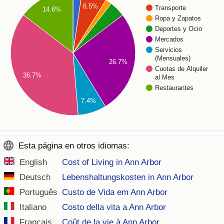
6.5%
Transporte
14.6%
Ropa y Zapatos
Deportes y Ocio
Mercados
Servicios
(Mensuales)
26.7%
Cuotas de Alquiler
36.7%
al Mes
Restaurantes
7.4%
Esta página en otros idiomas:
English
Cost of Living in Ann Arbor
Deutsch
Lebenshaltungskosten in Ann Arbor
Português
Custo de Vida em Ann Arbor
Italiano
Costo della vita a Ann Arbor
Français
Coût de la vie à Ann Arbor