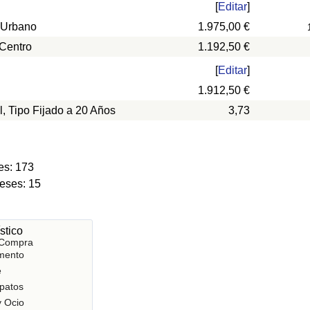
[
Editar
]
 Urbano
1.975,00 €
 Centro
1.192,50 €
[
Editar
]
1.912,50 €
l, Tipo Fijado a 20 Años
3,73
es: 173
eses: 15
stico
 Compra
mento
e
patos
y Ocio