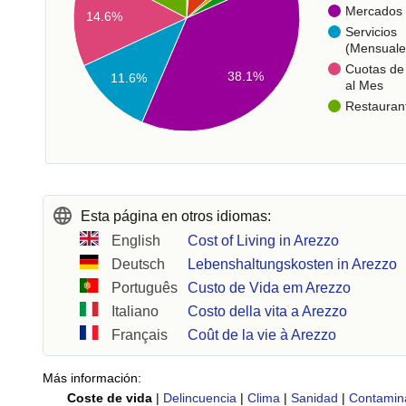
Mercados
14.6%
Servicios
(Mensuale
Cuotas de 
38.1%
11.6%
al Mes
Restauran
Esta página en otros idiomas:
English
Cost of Living in Arezzo
Deutsch
Lebenshaltungskosten in Arezzo
Português
Custo de Vida em Arezzo
Italiano
Costo della vita a Arezzo
Français
Coût de la vie à Arezzo
Más información:
Coste de vida
|
Delincuencia
|
Clima
|
Sanidad
|
Contamin