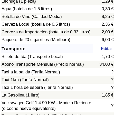
Lechuga (1 pieza)
1,29 €
Tráfico
Agua (botella de 1.5 litros)
0,30 €
Botella de Vino (Calidad Media)
8,25 €
Índice de Tráfico
Cerveza Local (botella de 0.5 litros)
2,36 €
Índice de Tráfico (Actual)
Cerveza de Importación (botella de 0.33 litros)
2,00 €
Paquete de 20 cigarrillos (Marlboro)
6,00 €
Índice de Tráfico por País
Transporte
[
Editar
]
Billete de Ida (Transporte Local)
1,70 €
Abono Transporte Mensual (Precio normal)
34,00 €
Taxi a la salida (Tarifa Normal)
?
Taxi 1km (Tarifa Normal)
?
Taxi 1 hora de espera (Tarifa Normal)
?
La Gasolina (1 litro)
1,85 €
Volkswagen Golf 1.4 90 KW - Modelo Reciente
?
(o coche nuevo equivalente)