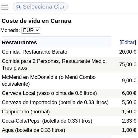
Coste de vida en Carrara
Coste de vida
Precios de las propiedades
Calidad de Vida
Moneda:
Índice de Costo de Vida (Actual)
Índice de Precios de Inmuebles (Actual)
Índice de Calidad de Vida
Restaurantes
[
Editar
]
Comida, Restaurante Barato
20,00 €
Índice de Costo de Vida
Índice de Precios de Inmuebles
Índice de Calidad de Vida (Actual)
Comida para 2 Personas, Restaurante Medio,
75,00 €
Tres platos
Índice de costo de vida por país
Índice de Precios de Inmuebles por País
Índice de calidad de vida por país
McMenú en McDonald’s (o Menú Combo
9,00 €
equivalente)
en aqaba
Delincuencia
Cerveza Local (vaso o pinta de 0.5 litros)
6,00 €
Calificación del Índice de Criminalidad
Cerveza de Importación (botella de 0.33 litros)
5,50 €
(Actual)
Cappuccino (normal)
1,50 €
Coca-Cola/Pepsi (botella de 0.33 litros)
2,33 €
Índice de Criminalidad
Agua (botella de 0.33 litros)
1,00 €