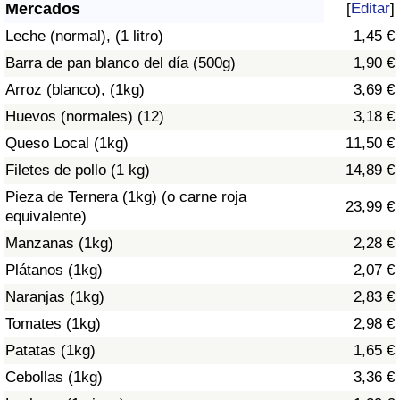
Índice de criminalidad por país
Mercados
[
Editar
]
Leche (normal), (1 litro)
1,45 €
Sanidad
Barra de pan blanco del día (500g)
1,90 €
Arroz (blanco), (1kg)
3,69 €
Índice de Sanidad (Actual)
Huevos (normales) (12)
3,18 €
Queso Local (1kg)
11,50 €
Índice de Sanidad
Filetes de pollo (1 kg)
14,89 €
Índice de Sanidad por País
Pieza de Ternera (1kg) (o carne roja
23,99 €
equivalente)
Contaminación
Manzanas (1kg)
2,28 €
Plátanos (1kg)
2,07 €
Índice de Contaminación (Actual)
Naranjas (1kg)
2,83 €
Tomates (1kg)
2,98 €
Índice de contaminación
Patatas (1kg)
1,65 €
Índice de Contaminación por País
Cebollas (1kg)
3,36 €