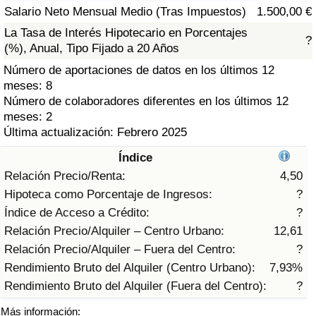
Índice de criminalidad por país
Salario Neto Mensual Medio (Tras Impuestos)
1.500,00 €
La Tasa de Interés Hipotecario en Porcentajes
?
Sanidad
(%), Anual, Tipo Fijado a 20 Años
Número de aportaciones de datos en los últimos 12
Índice de Sanidad (Actual)
meses: 8
Número de colaboradores diferentes en los últimos 12
Índice de Sanidad
meses: 2
Última actualización: Febrero 2025
Índice de Sanidad por País
Índice
Relación Precio/Renta:
4,50
Contaminación
Hipoteca como Porcentaje de Ingresos:
?
Índice de Acceso a Crédito:
?
Índice de Contaminación (Actual)
Relación Precio/Alquiler – Centro Urbano:
12,61
Relación Precio/Alquiler – Fuera del Centro:
?
Índice de contaminación
Rendimiento Bruto del Alquiler (Centro Urbano):
7,93%
Rendimiento Bruto del Alquiler (Fuera del Centro):
?
Índice de Contaminación por País
Más información: