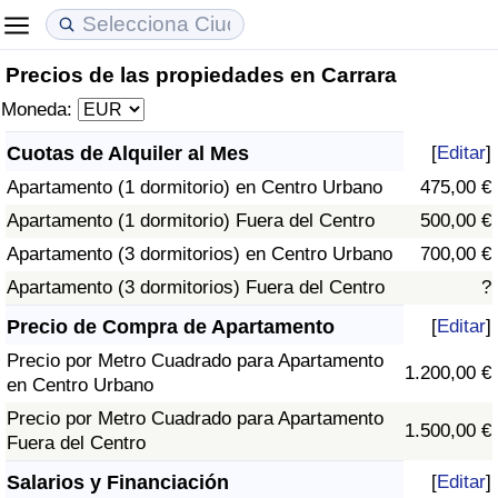
Precios de las propiedades en Carrara
Coste de vida
Precios de las propiedades
Calidad de Vida
Moneda:
Índice de Costo de Vida (Actual)
Índice de Precios de Inmuebles (Actual)
Índice de Calidad de Vida
Cuotas de Alquiler al Mes
[
Editar
]
Apartamento (1 dormitorio) en Centro Urbano
475,00 €
Índice de Costo de Vida
Índice de Precios de Inmuebles
Índice de Calidad de Vida (Actual)
Apartamento (1 dormitorio) Fuera del Centro
500,00 €
Índice de costo de vida por país
Índice de Precios de Inmuebles por País
Índice de calidad de vida por país
Apartamento (3 dormitorios) en Centro Urbano
700,00 €
Apartamento (3 dormitorios) Fuera del Centro
?
en aqaba
Delincuencia
Precio de Compra de Apartamento
[
Editar
]
Precio por Metro Cuadrado para Apartamento
Calificación del Índice de Criminalidad
1.200,00 €
en Centro Urbano
(Actual)
Precio por Metro Cuadrado para Apartamento
1.500,00 €
Fuera del Centro
Índice de Criminalidad
Salarios y Financiación
[
Editar
]