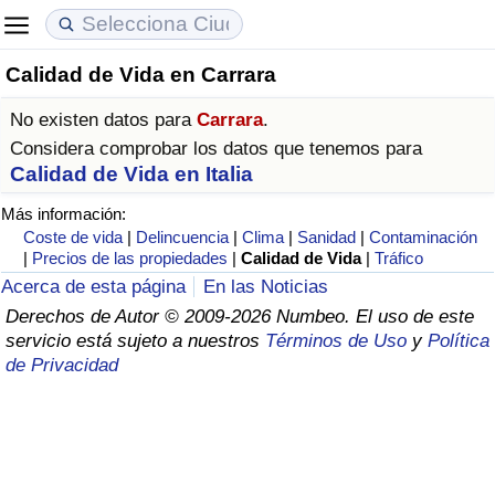
Calidad de Vida en Carrara
Coste de vida
Precios de las propiedades
Calidad de Vida
No existen datos para
Carrara
.
Índice de Costo de Vida (Actual)
Índice de Precios de Inmuebles (Actual)
Índice de Calidad de Vida
Considera comprobar los datos que tenemos para
Calidad de Vida en Italia
Índice de Costo de Vida
Índice de Precios de Inmuebles
Índice de Calidad de Vida (Actual)
Más información:
Coste de vida
|
Delincuencia
|
Clima
|
Sanidad
|
Contaminación
Índice de costo de vida por país
Índice de Precios de Inmuebles por País
Índice de calidad de vida por país
|
Precios de las propiedades
|
Calidad de Vida
|
Tráfico
Acerca de esta página
En las Noticias
en aqaba
Delincuencia
Derechos de Autor © 2009-2026 Numbeo. El uso de este
servicio está sujeto a nuestros
Términos de Uso
y
Política
de Privacidad
Calificación del Índice de Criminalidad
(Actual)
Índice de Criminalidad