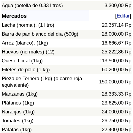
Índice de criminalidad por país
Agua (botella de 0.33 litros)
3.300,00 Rp
Mercados
[
Editar
]
Sanidad
Leche (normal), (1 litro)
20.357,14 Rp
Índice de Sanidad (Actual)
Barra de pan blanco del día (500g)
28.000,00 Rp
Arroz (blanco), (1kg)
16.666,67 Rp
Índice de Sanidad
Huevos (normales) (12)
25.222,86 Rp
Queso Local (1kg)
113.500,00 Rp
Índice de Sanidad por País
Filetes de pollo (1 kg)
60.200,00 Rp
Contaminación
Pieza de Ternera (1kg) (o carne roja
150.000,00 Rp
equivalente)
Índice de Contaminación (Actual)
Manzanas (1kg)
28.333,33 Rp
Plátanos (1kg)
23.625,00 Rp
Índice de contaminación
Naranjas (1kg)
24.000,00 Rp
Tomates (1kg)
26.750,00 Rp
Índice de Contaminación por País
Patatas (1kg)
22.400,00 Rp