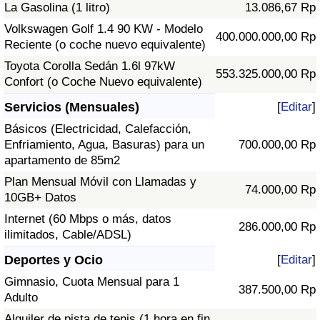
La Gasolina (1 litro)
13.086,67 Rp
Volkswagen Golf 1.4 90 KW - Modelo
400.000.000,00 Rp
Reciente (o coche nuevo equivalente)
Toyota Corolla Sedán 1.6l 97kW
553.325.000,00 Rp
Confort (o Coche Nuevo equivalente)
Servicios (Mensuales)
[
Editar
]
Básicos (Electricidad, Calefacción,
Enfriamiento, Agua, Basuras) para un
700.000,00 Rp
apartamento de 85m2
Plan Mensual Móvil con Llamadas y
74.000,00 Rp
10GB+ Datos
Internet (60 Mbps o más, datos
286.000,00 Rp
ilimitados, Cable/ADSL)
Deportes y Ocio
[
Editar
]
Gimnasio, Cuota Mensual para 1
387.500,00 Rp
Adulto
Alquiler de pista de tenis (1 hora en fin