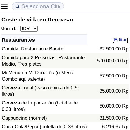
Coste de vida en Denpasar
Coste de vida
Precios de las propiedades
Calidad de Vida
Moneda:
Índice de Costo de Vida (Actual)
Índice de Precios de Inmuebles (Actual)
Índice de Calidad de Vida
Restaurantes
[
Editar
]
Comida, Restaurante Barato
32.500,00 Rp
Índice de Costo de Vida
Índice de Precios de Inmuebles
Índice de Calidad de Vida (Actual)
Comida para 2 Personas, Restaurante
500.000,00 Rp
Medio, Tres platos
Índice de costo de vida por país
Índice de Precios de Inmuebles por País
Índice de calidad de vida por país
McMenú en McDonald’s (o Menú
57.500,00 Rp
Combo equivalente)
en aqaba
Delincuencia
Cerveza Local (vaso o pinta de 0.5
35.000,00 Rp
litros)
Calificación del Índice de Criminalidad
(Actual)
Cerveza de Importación (botella de
50.000,00 Rp
0.33 litros)
Índice de Criminalidad
Cappuccino (normal)
31.500,00 Rp
Coca-Cola/Pepsi (botella de 0.33 litros)
6.216,67 Rp