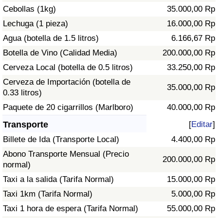
Cebollas (1kg)
35.000,00 Rp
Tráfico
Lechuga (1 pieza)
16.000,00 Rp
Índice de Tráfico
Agua (botella de 1.5 litros)
6.166,67 Rp
Botella de Vino (Calidad Media)
200.000,00 Rp
Índice de Tráfico (Actual)
Cerveza Local (botella de 0.5 litros)
33.250,00 Rp
Cerveza de Importación (botella de
Índice de Tráfico por País
35.000,00 Rp
0.33 litros)
Paquete de 20 cigarrillos (Marlboro)
40.000,00 Rp
Transporte
[
Editar
]
Billete de Ida (Transporte Local)
4.400,00 Rp
Abono Transporte Mensual (Precio
200.000,00 Rp
normal)
Taxi a la salida (Tarifa Normal)
15.000,00 Rp
Taxi 1km (Tarifa Normal)
5.000,00 Rp
Taxi 1 hora de espera (Tarifa Normal)
55.000,00 Rp