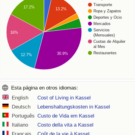
Transporte
17.2%
13.2%
Ropa y Zapatos
Deportes y Ocio
Mercados
Servicios
16%
(Mensuales)
Cuotas de Alquiler
al Mes
Restaurantes
30.9%
12.7%
Esta página en otros idiomas:
English
Cost of Living in Kassel
Deutsch
Lebenshaltungskosten in Kassel
Português
Custo de Vida em Kassel
Italiano
Costo della vita a Kassel
Français
Coût de la vie à Kassel