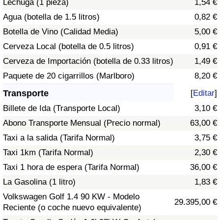
Lechuga (1 pieza)
1,54 €
Tráfico
Agua (botella de 1.5 litros)
0,82 €
Botella de Vino (Calidad Media)
5,00 €
Índice de Tráfico
Cerveza Local (botella de 0.5 litros)
0,91 €
Índice de Tráfico (Actual)
Cerveza de Importación (botella de 0.33 litros)
1,49 €
Paquete de 20 cigarrillos (Marlboro)
8,20 €
Índice de Tráfico por País
Transporte
[
Editar
]
Billete de Ida (Transporte Local)
3,10 €
Abono Transporte Mensual (Precio normal)
63,00 €
Taxi a la salida (Tarifa Normal)
3,75 €
Taxi 1km (Tarifa Normal)
2,30 €
Taxi 1 hora de espera (Tarifa Normal)
36,00 €
La Gasolina (1 litro)
1,83 €
Volkswagen Golf 1.4 90 KW - Modelo
29.395,00 €
Reciente (o coche nuevo equivalente)