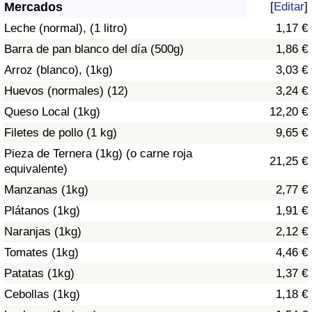
Índice de criminalidad por país
Mercados
[
Editar
]
Leche (normal), (1 litro)
1,17 €
Sanidad
Barra de pan blanco del día (500g)
1,86 €
Arroz (blanco), (1kg)
3,03 €
Índice de Sanidad (Actual)
Huevos (normales) (12)
3,24 €
Queso Local (1kg)
12,20 €
Índice de Sanidad
Filetes de pollo (1 kg)
9,65 €
Índice de Sanidad por País
Pieza de Ternera (1kg) (o carne roja
21,25 €
equivalente)
Contaminación
Manzanas (1kg)
2,77 €
Plátanos (1kg)
1,91 €
Índice de Contaminación (Actual)
Naranjas (1kg)
2,12 €
Tomates (1kg)
4,46 €
Índice de contaminación
Patatas (1kg)
1,37 €
Índice de Contaminación por País
Cebollas (1kg)
1,18 €