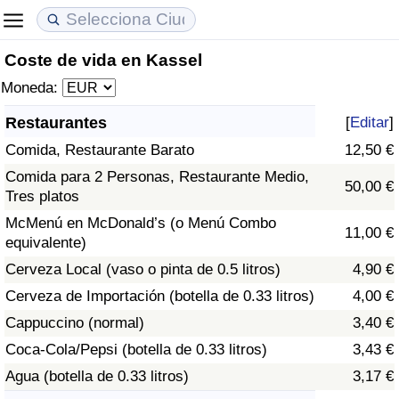
Coste de vida en Kassel
Coste de vida
Precios de las propiedades
Calidad de Vida
Moneda:
Índice de Costo de Vida (Actual)
Índice de Precios de Inmuebles (Actual)
Índice de Calidad de Vida
Restaurantes
[
Editar
]
Comida, Restaurante Barato
12,50 €
Índice de Costo de Vida
Índice de Precios de Inmuebles
Índice de Calidad de Vida (Actual)
Comida para 2 Personas, Restaurante Medio,
50,00 €
Tres platos
Índice de costo de vida por país
Índice de Precios de Inmuebles por País
Índice de calidad de vida por país
McMenú en McDonald’s (o Menú Combo
11,00 €
equivalente)
en aqaba
Delincuencia
Cerveza Local (vaso o pinta de 0.5 litros)
4,90 €
Calificación del Índice de Criminalidad
Cerveza de Importación (botella de 0.33 litros)
4,00 €
(Actual)
Cappuccino (normal)
3,40 €
Coca-Cola/Pepsi (botella de 0.33 litros)
3,43 €
Índice de Criminalidad
Agua (botella de 0.33 litros)
3,17 €