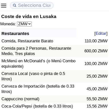
Coste de vida en Lusaka
Coste de vida
Precios de las propiedades
Calidad de Vida
Moneda:
Índice de Costo de Vida (Actual)
Índice de Precios de Inmuebles (Actual)
Índice de Calidad de Vida
Restaurantes
[
Editar
]
Comida, Restaurante Barato
110,00 ZMW
Índice de Costo de Vida
Índice de Precios de Inmuebles
Índice de Calidad de Vida (Actual)
Comida para 2 Personas, Restaurante
600,00 ZMW
Medio, Tres platos
Índice de costo de vida por país
Índice de Precios de Inmuebles por País
Índice de calidad de vida por país
McMenú en McDonald’s (o Menú Combo
100,00 ZMW
equivalente)
en aqaba
Delincuencia
Cerveza Local (vaso o pinta de 0.5
25,00 ZMW
litros)
Calificación del Índice de Criminalidad
(Actual)
Cerveza de Importación (botella de 0.33
45,00 ZMW
litros)
Índice de Criminalidad
Cappuccino (normal)
55,50 ZMW
Coca-Cola/Pepsi (botella de 0.33 litros)
15,56 ZMW