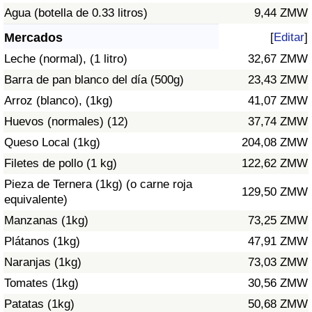
Índice de criminalidad por país
Agua (botella de 0.33 litros)
9,44 ZMW
Mercados
[
Editar
]
Sanidad
Leche (normal), (1 litro)
32,67 ZMW
Índice de Sanidad (Actual)
Barra de pan blanco del día (500g)
23,43 ZMW
Arroz (blanco), (1kg)
41,07 ZMW
Índice de Sanidad
Huevos (normales) (12)
37,74 ZMW
Queso Local (1kg)
204,08 ZMW
Índice de Sanidad por País
Filetes de pollo (1 kg)
122,62 ZMW
Contaminación
Pieza de Ternera (1kg) (o carne roja
129,50 ZMW
equivalente)
Índice de Contaminación (Actual)
Manzanas (1kg)
73,25 ZMW
Plátanos (1kg)
47,91 ZMW
Índice de contaminación
Naranjas (1kg)
73,03 ZMW
Tomates (1kg)
30,56 ZMW
Índice de Contaminación por País
Patatas (1kg)
50,68 ZMW