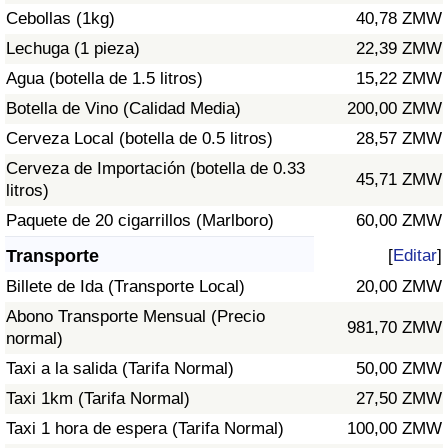
Cebollas (1kg)
40,78 ZMW
Tráfico
Lechuga (1 pieza)
22,39 ZMW
Índice de Tráfico
Agua (botella de 1.5 litros)
15,22 ZMW
Botella de Vino (Calidad Media)
200,00 ZMW
Índice de Tráfico (Actual)
Cerveza Local (botella de 0.5 litros)
28,57 ZMW
Cerveza de Importación (botella de 0.33
Índice de Tráfico por País
45,71 ZMW
litros)
Paquete de 20 cigarrillos (Marlboro)
60,00 ZMW
Transporte
[
Editar
]
Billete de Ida (Transporte Local)
20,00 ZMW
Abono Transporte Mensual (Precio
981,70 ZMW
normal)
Taxi a la salida (Tarifa Normal)
50,00 ZMW
Taxi 1km (Tarifa Normal)
27,50 ZMW
Taxi 1 hora de espera (Tarifa Normal)
100,00 ZMW