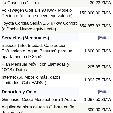
La Gasolina (1 litro)
30,23 ZMW
Volkswagen Golf 1.4 90 KW - Modelo
150.000,00 ZMW
Reciente (o coche nuevo equivalente)
Toyota Corolla Sedán 1.6l 97kW Confort
654.857,83 ZMW
(o Coche Nuevo equivalente)
Servicios (Mensuales)
[
Editar
]
Básicos (Electricidad, Calefacción,
Enfriamiento, Agua, Basuras) para un
1.600,00 ZMW
apartamento de 85m2
Plan Mensual Móvil con Llamadas y
205,85 ZMW
10GB+ Datos
Internet (60 Mbps o más, datos
1.093,75 ZMW
ilimitados, Cable/ADSL)
Deportes y Ocio
[
Editar
]
Gimnasio, Cuota Mensual para 1 Adulto
1.087,50 ZMW
Alquiler de pista de tenis (1 hora en fin
300,00 ZMW
de semana)