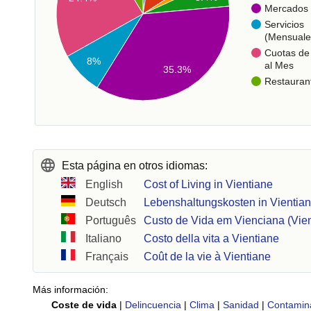
Mercados
Servicios
(Mensuale
Cuotas de 
8%
al Mes
35.3%
Restauran
Esta página en otros idiomas:
English
Cost of Living in Vientiane
Deutsch
Lebenshaltungskosten in Vientia
Português
Custo de Vida em Vienciana (Vien
Italiano
Costo della vita a Vientiane
Français
Coût de la vie à Vientiane
Más información:
Coste de vida
|
Delincuencia
|
Clima
|
Sanidad
|
Contamin