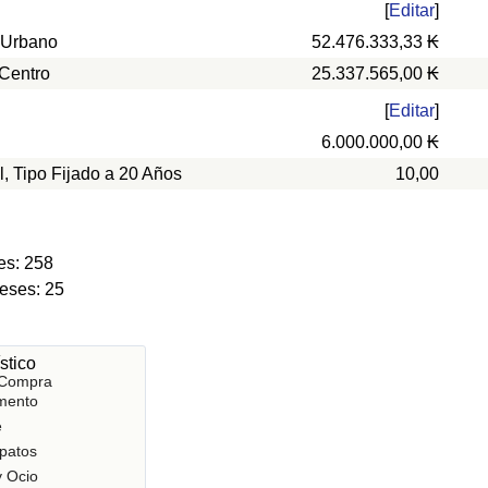
[
Editar
]
 Urbano
52.476.333,33 ₭
 Centro
25.337.565,00 ₭
[
Editar
]
6.000.000,00 ₭
l, Tipo Fijado a 20 Años
10,00
es: 258
eses: 25
stico
 Compra
mento
e
patos
y Ocio