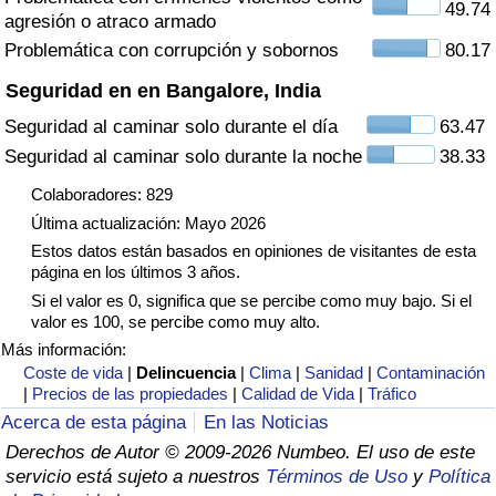
49.74
agresión o atraco armado
Tráfico
Problemática con corrupción y sobornos
80.17
Índice de Tráfico
Seguridad en en Bangalore, India
Seguridad al caminar solo durante el día
63.47
Índice de Tráfico (Actual)
Seguridad al caminar solo durante la noche
38.33
Índice de Tráfico por País
Colaboradores: 829
Última actualización: Mayo 2026
Estos datos están basados en opiniones de visitantes de esta
página en los últimos 3 años.
Si el valor es 0, significa que se percibe como muy bajo. Si el
valor es 100, se percibe como muy alto.
Más información:
Coste de vida
|
Delincuencia
|
Clima
|
Sanidad
|
Contaminación
|
Precios de las propiedades
|
Calidad de Vida
|
Tráfico
Acerca de esta página
En las Noticias
Derechos de Autor © 2009-2026 Numbeo. El uso de este
servicio está sujeto a nuestros
Términos de Uso
y
Política