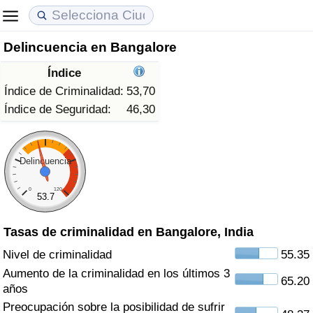
Delincuencia en Bangalore
Coste de vida
Precios de las propiedades
Calidad de Vida
Índice
Índice de Costo de Vida (Actual)
Índice de Precios de Inmuebles (Actual)
Índice de Calidad de Vida
Índice de Criminalidad:
53,70
Índice de Seguridad:
46,30
Índice de Costo de Vida
Índice de Precios de Inmuebles
Índice de Calidad de Vida (Actual)
Índice de costo de vida por país
Índice de Precios de Inmuebles por País
Índice de calidad de vida por país
Delincuencia
0
120
en aqaba
Delincuencia
53.7
Tasas de criminalidad en Bangalore, India
Calificación del Índice de Criminalidad
(Actual)
Nivel de criminalidad
55.35
Aumento de la criminalidad en los últimos 3
65.20
Índice de Criminalidad
años
Preocupación sobre la posibilidad de sufrir