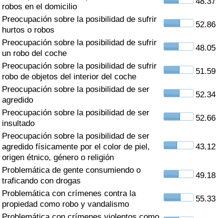
48.37
Índice de criminalidad por país
robos en el domicilio
Preocupación sobre la posibilidad de sufrir
52.86
Sanidad
hurtos o robos
Preocupación sobre la posibilidad de sufrir
48.05
un robo del coche
Índice de Sanidad (Actual)
Preocupación sobre la posibilidad de sufrir
51.59
robo de objetos del interior del coche
Índice de Sanidad
Preocupación sobre la posibilidad de ser
52.34
agredido
Índice de Sanidad por País
Preocupación sobre la posibilidad de ser
52.66
insultado
Contaminación
Preocupación sobre la posibilidad de ser
agredido físicamente por el color de piel,
43.12
Índice de Contaminación (Actual)
origen étnico, género o religión
Problemática de gente consumiendo o
49.18
Índice de contaminación
traficando con drogas
Problemática con crímenes contra la
55.33
Índice de Contaminación por País
propiedad como robo y vandalismo
Problemática con crímenes violentos como