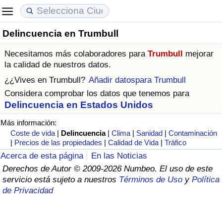
Delincuencia en Trumbull
Coste de vida
Precios de las propiedades
Calidad de Vida
Necesitamos más colaboradores para
Trumbull
mejorar
Índice de Costo de Vida (Actual)
Índice de Precios de Inmuebles (Actual)
Índice de Calidad de Vida
la calidad de nuestros datos.
¿¿Vives en
Trumbull
?
Añadir datospara Trumbull
Índice de Costo de Vida
Índice de Precios de Inmuebles
Índice de Calidad de Vida (Actual)
Considera comprobar los datos que tenemos para
Delincuencia en Estados Unidos
Índice de costo de vida por país
Índice de Precios de Inmuebles por País
Índice de calidad de vida por país
Más información:
Coste de vida
|
Delincuencia
|
Clima
|
Sanidad
|
Contaminación
en aqaba
Delincuencia
|
Precios de las propiedades
|
Calidad de Vida
|
Tráfico
Acerca de esta página
En las Noticias
Calificación del Índice de Criminalidad
Derechos de Autor © 2009-2026 Numbeo. El uso de este
(Actual)
servicio está sujeto a nuestros
Términos de Uso
y
Política
de Privacidad
Índice de Criminalidad