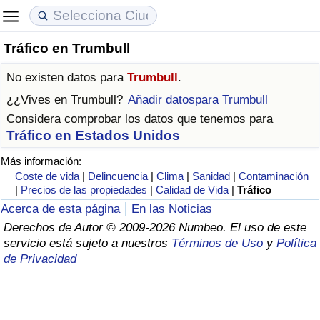
Tráfico en Trumbull
Coste de vida
Precios de las propiedades
Calidad de Vida
No existen datos para
Trumbull
.
Índice de Costo de Vida (Actual)
Índice de Precios de Inmuebles (Actual)
Índice de Calidad de Vida
¿¿Vives en
Trumbull
?
Añadir datospara Trumbull
Considera comprobar los datos que tenemos para
Índice de Costo de Vida
Índice de Precios de Inmuebles
Índice de Calidad de Vida (Actual)
Tráfico en Estados Unidos
Más información:
Índice de costo de vida por país
Índice de Precios de Inmuebles por País
Índice de calidad de vida por país
Coste de vida
|
Delincuencia
|
Clima
|
Sanidad
|
Contaminación
|
Precios de las propiedades
|
Calidad de Vida
|
Tráfico
en aqaba
Delincuencia
Acerca de esta página
En las Noticias
Derechos de Autor © 2009-2026 Numbeo. El uso de este
Calificación del Índice de Criminalidad
servicio está sujeto a nuestros
Términos de Uso
y
Política
(Actual)
de Privacidad
Índice de Criminalidad