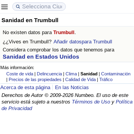
Sanidad en Trumbull
Coste de vida
Precios de las propiedades
Calidad de Vida
No existen datos para
Trumbull
.
Índice de Costo de Vida (Actual)
Índice de Precios de Inmuebles (Actual)
Índice de Calidad de Vida
¿¿Vives en
Trumbull
?
Añadir datospara Trumbull
Considera comprobar los datos que tenemos para
Índice de Costo de Vida
Índice de Precios de Inmuebles
Índice de Calidad de Vida (Actual)
Sanidad en Estados Unidos
Más información:
Índice de costo de vida por país
Índice de Precios de Inmuebles por País
Índice de calidad de vida por país
Coste de vida
|
Delincuencia
|
Clima
|
Sanidad
|
Contaminación
|
Precios de las propiedades
|
Calidad de Vida
|
Tráfico
en aqaba
Delincuencia
Acerca de esta página
En las Noticias
Derechos de Autor © 2009-2026 Numbeo. El uso de este
Calificación del Índice de Criminalidad
servicio está sujeto a nuestros
Términos de Uso
y
Política
(Actual)
de Privacidad
Índice de Criminalidad