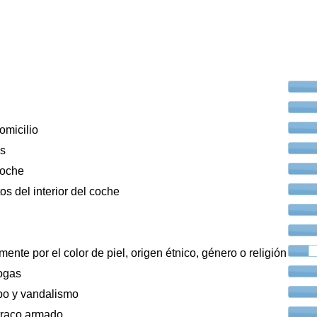
omicilio
os
coche
os del interior del coche
ente por el color de piel, origen étnico, género o religión
ogas
bo y vandalismo
traco armado