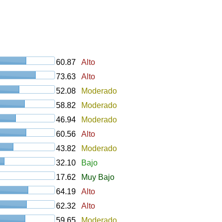
60.87
Alto
73.63
Alto
52.08
Moderado
58.82
Moderado
46.94
Moderado
60.56
Alto
43.82
Moderado
32.10
Bajo
17.62
Muy Bajo
64.19
Alto
62.32
Alto
59.65
Moderado