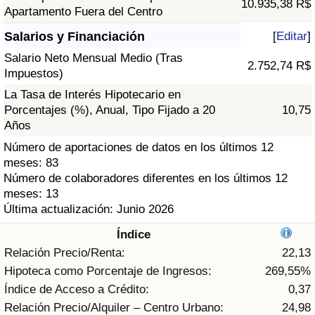
10.935,38 R$
Índice de criminalidad por país
Apartamento Fuera del Centro
Salarios y Financiación
[
Editar
]
Sanidad
Salario Neto Mensual Medio (Tras
2.752,74 R$
Impuestos)
Índice de Sanidad (Actual)
La Tasa de Interés Hipotecario en
Porcentajes (%), Anual, Tipo Fijado a 20
10,75
Índice de Sanidad
Años
Número de aportaciones de datos en los últimos 12
Índice de Sanidad por País
meses: 83
Número de colaboradores diferentes en los últimos 12
Contaminación
meses: 13
Última actualización: Junio 2026
Índice de Contaminación (Actual)
Índice
Relación Precio/Renta:
22,13
Índice de contaminación
Hipoteca como Porcentaje de Ingresos:
269,55%
Índice de Acceso a Crédito:
0,37
Índice de Contaminación por País
Relación Precio/Alquiler – Centro Urbano:
24,98