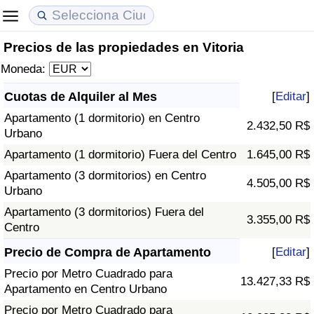
Precios de las propiedades en Vitoria
Coste de vida
Precios de las propiedades
Calidad de Vida
Moneda:
Índice de Costo de Vida (Actual)
Índice de Precios de Inmuebles (Actual)
Índice de Calidad de Vida
Cuotas de Alquiler al Mes
[
Editar
]
Apartamento (1 dormitorio) en Centro
Índice de Costo de Vida
Índice de Precios de Inmuebles
Índice de Calidad de Vida (Actual)
2.432,50 R$
Urbano
Apartamento (1 dormitorio) Fuera del Centro
1.645,00 R$
Índice de costo de vida por país
Índice de Precios de Inmuebles por País
Índice de calidad de vida por país
Apartamento (3 dormitorios) en Centro
4.505,00 R$
Urbano
en aqaba
Delincuencia
Apartamento (3 dormitorios) Fuera del
3.355,00 R$
Centro
Calificación del Índice de Criminalidad
(Actual)
Precio de Compra de Apartamento
[
Editar
]
Precio por Metro Cuadrado para
13.427,33 R$
Índice de Criminalidad
Apartamento en Centro Urbano
Precio por Metro Cuadrado para