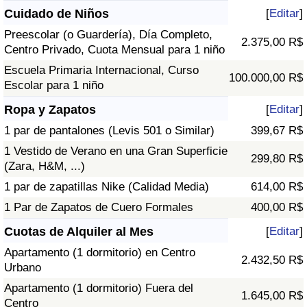
Cuidado de Niños
[
Editar
]
Preescolar (o Guardería), Día Completo,
2.375,00 R$
Centro Privado, Cuota Mensual para 1 niño
Escuela Primaria Internacional, Curso
100.000,00 R$
Escolar para 1 niño
Ropa y Zapatos
[
Editar
]
1 par de pantalones (Levis 501 o Similar)
399,67 R$
1 Vestido de Verano en una Gran Superficie
299,80 R$
(Zara, H&M, ...)
1 par de zapatillas Nike (Calidad Media)
614,00 R$
1 Par de Zapatos de Cuero Formales
400,00 R$
Cuotas de Alquiler al Mes
[
Editar
]
Apartamento (1 dormitorio) en Centro
2.432,50 R$
Urbano
Apartamento (1 dormitorio) Fuera del
1.645,00 R$
Centro