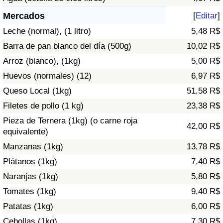
Índice de criminalidad por país
Mercados
[
Editar
]
Sanidad
Leche (normal), (1 litro)
5,48 R$
Barra de pan blanco del día (500g)
10,02 R$
Índice de Sanidad (Actual)
Arroz (blanco), (1kg)
5,00 R$
Huevos (normales) (12)
6,97 R$
Índice de Sanidad
Queso Local (1kg)
51,58 R$
Índice de Sanidad por País
Filetes de pollo (1 kg)
23,38 R$
Pieza de Ternera (1kg) (o carne roja
42,00 R$
Contaminación
equivalente)
Manzanas (1kg)
13,78 R$
Índice de Contaminación (Actual)
Plátanos (1kg)
7,40 R$
Naranjas (1kg)
5,80 R$
Índice de contaminación
Tomates (1kg)
9,40 R$
Patatas (1kg)
6,00 R$
Índice de Contaminación por País
Cebollas (1kg)
7,30 R$