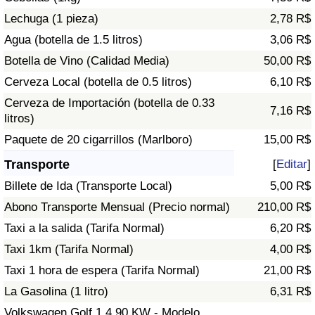
Tráfico
Lechuga (1 pieza)
2,78 R$
Agua (botella de 1.5 litros)
3,06 R$
Índice de Tráfico
Botella de Vino (Calidad Media)
50,00 R$
Cerveza Local (botella de 0.5 litros)
6,10 R$
Índice de Tráfico (Actual)
Cerveza de Importación (botella de 0.33
7,16 R$
litros)
Índice de Tráfico por País
Paquete de 20 cigarrillos (Marlboro)
15,00 R$
Transporte
[
Editar
]
Billete de Ida (Transporte Local)
5,00 R$
Abono Transporte Mensual (Precio normal)
210,00 R$
Taxi a la salida (Tarifa Normal)
6,20 R$
Taxi 1km (Tarifa Normal)
4,00 R$
Taxi 1 hora de espera (Tarifa Normal)
21,00 R$
La Gasolina (1 litro)
6,31 R$
Volkswagen Golf 1.4 90 KW - Modelo