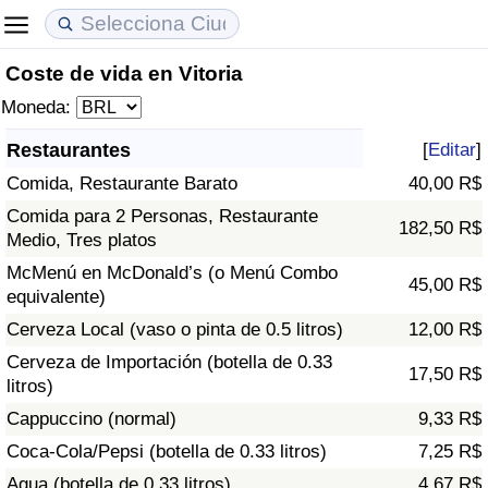
Coste de vida en Vitoria
Coste de vida
Precios de las propiedades
Calidad de Vida
Moneda:
Índice de Costo de Vida (Actual)
Índice de Precios de Inmuebles (Actual)
Índice de Calidad de Vida
Restaurantes
[
Editar
]
Comida, Restaurante Barato
40,00 R$
Índice de Costo de Vida
Índice de Precios de Inmuebles
Índice de Calidad de Vida (Actual)
Comida para 2 Personas, Restaurante
182,50 R$
Medio, Tres platos
Índice de costo de vida por país
Índice de Precios de Inmuebles por País
Índice de calidad de vida por país
McMenú en McDonald’s (o Menú Combo
45,00 R$
equivalente)
en aqaba
Delincuencia
Cerveza Local (vaso o pinta de 0.5 litros)
12,00 R$
Calificación del Índice de Criminalidad
Cerveza de Importación (botella de 0.33
17,50 R$
(Actual)
litros)
Cappuccino (normal)
9,33 R$
Índice de Criminalidad
Coca-Cola/Pepsi (botella de 0.33 litros)
7,25 R$
Agua (botella de 0.33 litros)
4,67 R$