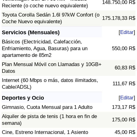
148.750,00 R$
Reciente (o coche nuevo equivalente)
Toyota Corolla Sedán 1.6l 97kW Confort (o
175.178,33 R$
Coche Nuevo equivalente)
Servicios (Mensuales)
[
Editar
]
Básicos (Electricidad, Calefacción,
Enfriamiento, Agua, Basuras) para un
550,00 R$
apartamento de 85m2
Plan Mensual Móvil con Llamadas y 10GB+
60,83 R$
Datos
Internet (60 Mbps o más, datos ilimitados,
111,67 R$
Cable/ADSL)
Deportes y Ocio
[
Editar
]
Gimnasio, Cuota Mensual para 1 Adulto
173,17 R$
Alquiler de pista de tenis (1 hora en fin de
175,00 R$
semana)
Cine, Estreno Internacional, 1 Asiento
45,00 R$