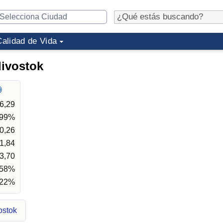
Calidad de Vida
divostok
6,29
,99%
0,26
1,84
3,70
,58%
,22%
ostok