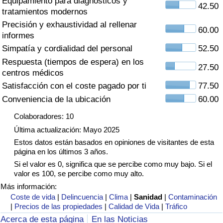
Equipamiento para diagnósticos y
Índice de criminalidad por país
42.50
tratamientos modernos
Precisión y exhaustividad al rellenar
Sanidad
60.00
informes
Simpatía y cordialidad del personal
52.50
Índice de Sanidad (Actual)
Respuesta (tiempos de espera) en los
27.50
centros médicos
Índice de Sanidad
Satisfacción con el coste pagado por ti
77.50
Conveniencia de la ubicación
60.00
Índice de Sanidad por País
Colaboradores: 10
Última actualización: Mayo 2025
Contaminación
Estos datos están basados en opiniones de visitantes de esta
página en los últimos 3 años.
Índice de Contaminación (Actual)
Si el valor es 0, significa que se percibe como muy bajo. Si el
valor es 100, se percibe como muy alto.
Índice de contaminación
Más información:
Coste de vida
|
Delincuencia
|
Clima
|
Sanidad
|
Contaminación
|
Precios de las propiedades
|
Calidad de Vida
|
Tráfico
Índice de Contaminación por País
Acerca de esta página
En las Noticias