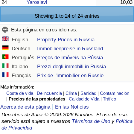
24
Yaroslavl
10,03
Showing 1 to 24 of 24 entries
Esta página en otros idiomas:
English
Property Prices in Russia
Deutsch
Immobilienpreise in Russland
Português
Preços de Imóveis na Rússia
Italiano
Prezzi degli immobili in Russia
Français
Prix de l'immobilier en Russie
Más información:
Coste de vida
|
Delincuencia
|
Clima
|
Sanidad
|
Contaminación
|
Precios de las propiedades
|
Calidad de Vida
|
Tráfico
Acerca de esta página
En las Noticias
Derechos de Autor © 2009-2026 Numbeo. El uso de este
servicio está sujeto a nuestros
Términos de Uso
y
Política
de Privacidad