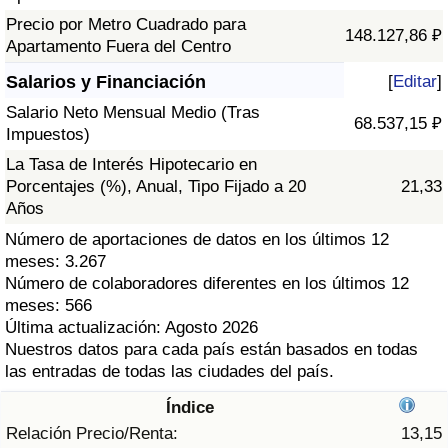
Índice de criminalidad por país
Precio por Metro Cuadrado para
148.127,86 ₽
Apartamento Fuera del Centro
Sanidad
Salarios y Financiación
[
Editar
]
Índice de Sanidad (Actual)
Salario Neto Mensual Medio (Tras
68.537,15 ₽
Impuestos)
Índice de Sanidad
La Tasa de Interés Hipotecario en
Porcentajes (%), Anual, Tipo Fijado a 20
21,33
Años
Índice de Sanidad por País
Número de aportaciones de datos en los últimos 12
meses: 3.267
Contaminación
Número de colaboradores diferentes en los últimos 12
meses: 566
Índice de Contaminación (Actual)
Última actualización: Agosto 2026
Nuestros datos para cada país están basados en todas
Índice de contaminación
las entradas de todas las ciudades del país.
Índice
Índice de Contaminación por País
Relación Precio/Renta:
13,15