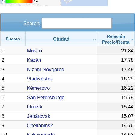
1
1
19
19
Search:
Relación
Ciudad
Puesto
Precio/Renta
1
Moscú
21,84
2
Kazán
17,78
3
Nizhni Nóvgorod
17,48
4
Vladivostok
16,29
5
Kémerovo
16,22
6
San Petersburgo
15,79
7
Irkutsk
15,44
8
Jabárovsk
15,07
9
Cheliábinsk
14,76
10
Kaliningrado
14,53