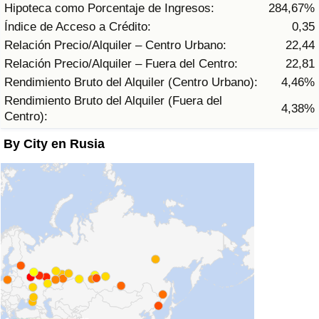
Hipoteca como Porcentaje de Ingresos:
284,67%
Tráfico
Índice de Acceso a Crédito:
0,35
Relación Precio/Alquiler – Centro Urbano:
22,44
Índice de Tráfico
Relación Precio/Alquiler – Fuera del Centro:
22,81
Rendimiento Bruto del Alquiler (Centro Urbano):
4,46%
Índice de Tráfico (Actual)
Rendimiento Bruto del Alquiler (Fuera del
4,38%
Centro):
Índice de Tráfico por País
By City en Rusia