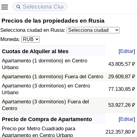
Precios de las propiedades en Rusia
Coste de vida
Precios de las propiedades
Calidad de Vida
Selecciona ciudad en Rusia:
Índice de Costo de Vida (Actual)
Índice de Precios de Inmuebles (Actual)
Índice de Calidad de Vida
Moneda:
Cuotas de Alquiler al Mes
[
Editar
]
Índice de Costo de Vida
Índice de Precios de Inmuebles
Índice de Calidad de Vida (Actual)
Apartamento (1 dormitorio) en Centro
43.805,57 ₽
Urbano
Índice de costo de vida por país
Índice de Precios de Inmuebles por País
Índice de calidad de vida por país
Apartamento (1 dormitorio) Fuera del Centro
29.609,87 ₽
en aqaba
Delincuencia
Apartamento (3 dormitorios) en Centro
77.130,85 ₽
Urbano
Calificación del Índice de Criminalidad
Apartamento (3 dormitorios) Fuera del
53.927,26 ₽
(Actual)
Centro
Precio de Compra de Apartamento
[
Editar
]
Índice de Criminalidad
Precio por Metro Cuadrado para
212.357,80 ₽
Apartamento en Centro Urbano