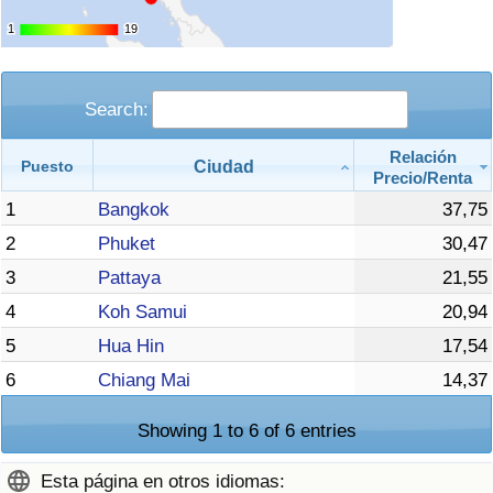
1
1
19
19
Search:
Relación
Ciudad
Puesto
Precio/Renta
1
Bangkok
37,75
2
Phuket
30,47
3
Pattaya
21,55
4
Koh Samui
20,94
5
Hua Hin
17,54
6
Chiang Mai
14,37
Showing 1 to 6 of 6 entries
Esta página en otros idiomas: