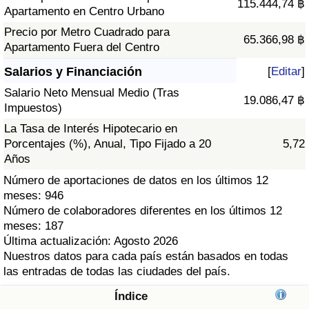
115.444,74 ฿
Índice de criminalidad por país
Apartamento en Centro Urbano
Precio por Metro Cuadrado para
65.366,98 ฿
Sanidad
Apartamento Fuera del Centro
Salarios y Financiación
[
Editar
]
Índice de Sanidad (Actual)
Salario Neto Mensual Medio (Tras
19.086,47 ฿
Impuestos)
Índice de Sanidad
La Tasa de Interés Hipotecario en
Porcentajes (%), Anual, Tipo Fijado a 20
5,72
Índice de Sanidad por País
Años
Número de aportaciones de datos en los últimos 12
Contaminación
meses: 946
Número de colaboradores diferentes en los últimos 12
Índice de Contaminación (Actual)
meses: 187
Última actualización: Agosto 2026
Índice de contaminación
Nuestros datos para cada país están basados en todas
las entradas de todas las ciudades del país.
Índice de Contaminación por País
Índice