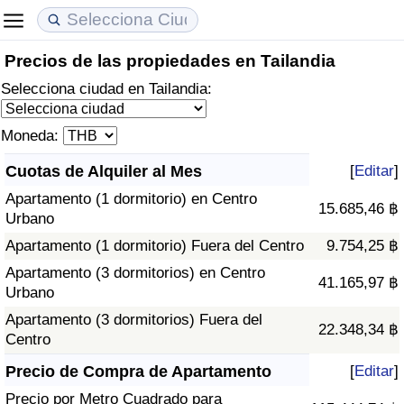
Precios de las propiedades en Tailandia
Coste de vida
Precios de las propiedades
Calidad de Vida
Selecciona ciudad en Tailandia:
Índice de Costo de Vida (Actual)
Índice de Precios de Inmuebles (Actual)
Índice de Calidad de Vida
Moneda:
Índice de Costo de Vida
Índice de Precios de Inmuebles
Índice de Calidad de Vida (Actual)
Cuotas de Alquiler al Mes
[
Editar
]
Apartamento (1 dormitorio) en Centro
Índice de costo de vida por país
Índice de Precios de Inmuebles por País
Índice de calidad de vida por país
15.685,46 ฿
Urbano
Apartamento (1 dormitorio) Fuera del Centro
9.754,25 ฿
en aqaba
Delincuencia
Apartamento (3 dormitorios) en Centro
41.165,97 ฿
Urbano
Calificación del Índice de Criminalidad
(Actual)
Apartamento (3 dormitorios) Fuera del
22.348,34 ฿
Centro
Índice de Criminalidad
Precio de Compra de Apartamento
[
Editar
]
Precio por Metro Cuadrado para