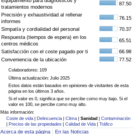
Equipamiento para diagnósticos y
Índice de criminalidad por país
87.50
tratamientos modernos
Precisión y exhaustividad al rellenar
Sanidad
76.15
informes
Simpatía y cordialidad del personal
70.37
Índice de Sanidad (Actual)
Respuesta (tiempos de espera) en los
65.51
centros médicos
Índice de Sanidad
Satisfacción con el coste pagado por ti
66.98
Conveniencia de la ubicación
77.52
Índice de Sanidad por País
Colaboradores: 109
Última actualización: Julio 2025
Contaminación
Estos datos están basados en opiniones de visitantes de esta
página en los últimos 3 años.
Índice de Contaminación (Actual)
Si el valor es 0, significa que se percibe como muy bajo. Si el
valor es 100, se percibe como muy alto.
Índice de contaminación
Más información:
Coste de vida
|
Delincuencia
|
Clima
|
Sanidad
|
Contaminación
|
Precios de las propiedades
|
Calidad de Vida
|
Tráfico
Índice de Contaminación por País
Acerca de esta página
En las Noticias