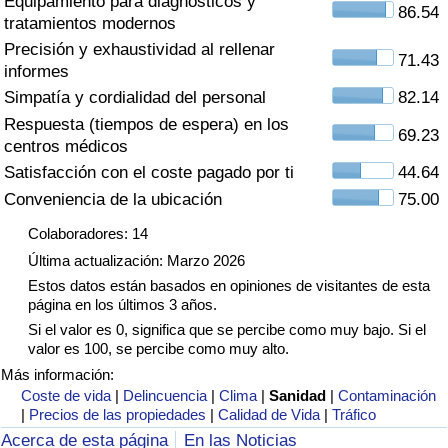
Equipamiento para diagnósticos y
Índice de criminalidad por país
86.54
tratamientos modernos
Precisión y exhaustividad al rellenar
Sanidad
71.43
informes
Simpatía y cordialidad del personal
82.14
Índice de Sanidad (Actual)
Respuesta (tiempos de espera) en los
69.23
centros médicos
Índice de Sanidad
Satisfacción con el coste pagado por ti
44.64
Conveniencia de la ubicación
75.00
Índice de Sanidad por País
Colaboradores: 14
Última actualización: Marzo 2026
Contaminación
Estos datos están basados en opiniones de visitantes de esta
página en los últimos 3 años.
Índice de Contaminación (Actual)
Si el valor es 0, significa que se percibe como muy bajo. Si el
valor es 100, se percibe como muy alto.
Índice de contaminación
Más información:
Coste de vida
|
Delincuencia
|
Clima
|
Sanidad
|
Contaminación
|
Precios de las propiedades
|
Calidad de Vida
|
Tráfico
Índice de Contaminación por País
Acerca de esta página
En las Noticias