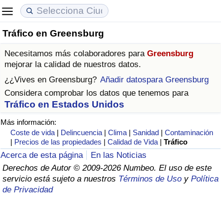
Tráfico en Greensburg
Coste de vida
Precios de las propiedades
Calidad de Vida
Necesitamos más colaboradores para
Greensburg
Índice de Costo de Vida (Actual)
Índice de Precios de Inmuebles (Actual)
Índice de Calidad de Vida
mejorar la calidad de nuestros datos.
¿¿Vives en
Greensburg
?
Añadir datospara Greensburg
Índice de Costo de Vida
Índice de Precios de Inmuebles
Índice de Calidad de Vida (Actual)
Considera comprobar los datos que tenemos para
Tráfico en Estados Unidos
Índice de costo de vida por país
Índice de Precios de Inmuebles por País
Índice de calidad de vida por país
Más información:
Coste de vida
|
Delincuencia
|
Clima
|
Sanidad
|
Contaminación
en aqaba
Delincuencia
|
Precios de las propiedades
|
Calidad de Vida
|
Tráfico
Acerca de esta página
En las Noticias
Calificación del Índice de Criminalidad
Derechos de Autor © 2009-2026 Numbeo. El uso de este
(Actual)
servicio está sujeto a nuestros
Términos de Uso
y
Política
de Privacidad
Índice de Criminalidad